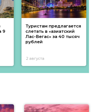
з
Туристам предлагается
Туры 
 9
слетать в «азиатский
подеш
Лас-Вегас» за 40 тысяч
тысяч
рублей
2 августа
1 авгу