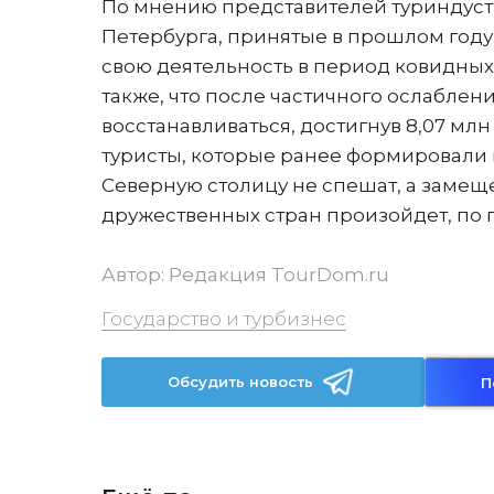
По мнению представителей туриндустр
Петербурга, принятые в прошлом год
свою деятельность в период ковидных
также, что после частичного ослаблен
восстанавливаться, достигнув 8,07 мл
туристы, которые ранее формировали п
Северную столицу не спешат, а замещ
дружественных стран произойдет, по п
Автор:
Редакция TourDom.ru
Государство и турбизнес
Обсудить новость
П