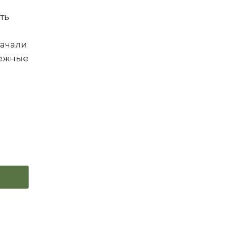
ть
начали
бежные