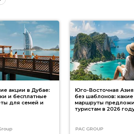
ие акции в Дубае:
Юго-Восточная Азия
ки и бесплатные
без шаблонов: какие
ты для семей и
маршруты предложи
туристам в 2026 год
Group
PAC GROUP