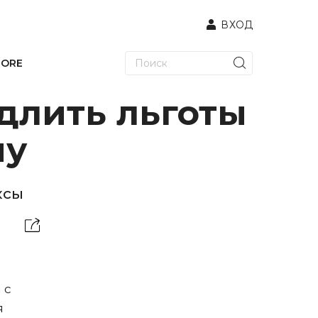
ВХОД
TORE
одлить льготы
ну
ксы
 с
я