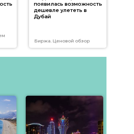
A
ость
появилась возможность
А
дешевле улететь в
Дубай
г
ем
Биржа. Ценовой обзор
Отм