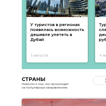
У туристов в регионах
Ту
появилась возможность
сл
дешевле улететь в
де
Дубай
ру
5 августа
4 а
СТРАНЫ
Новости о том, что происходит
на популярных направлениях