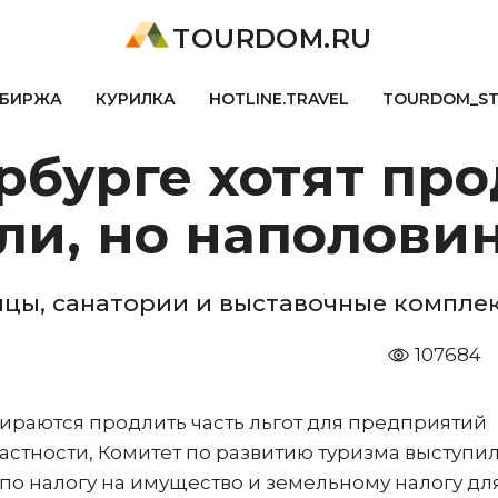
TOURDOM.RU
БИРЖА
КУРИЛКА
HOTLINE.TRAVEL
TOURDOM_S
рбурге хотят пр
ли, но наполови
цы, санатории и выставочные компле
107684
бираются продлить часть льгот для предприятий
астности, Комитет по развитию туризма выступил
по налогу на имущество и земельному налогу дл