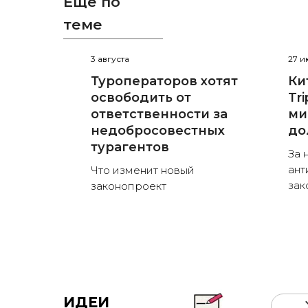
Ещё по
теме
3 августа
27 
Туроператоров хотят
Ки
освободить от
Tr
ответственности за
ми
недобросовестных
до
турагентов
За 
ант
Что изменит новый
зак
законопроект
ИДЕИ