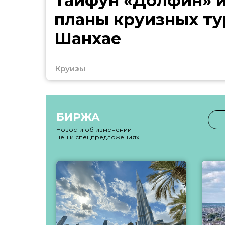
Тайфун «Долфин» 
планы круизных ту
Шанхае
Круизы
БИРЖА
Новости об изменении
цен и спецпредложениях