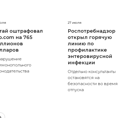
июля
27 июля
тай оштрафовал
Роспотребнадзор
ip.com на 765
открыл горячую
ллионов
линию по
лларов
профилактике
энтеровирусной
нарушение
инфекции
имонопольного
онодательства
Отдельно консультанты
остановятся на
безопасности во время
отпуска