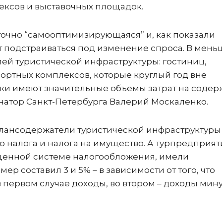
ексов и выставочных площадок.
точно “самооптимизирующаяся” и, как показали
т подстраиваться под изменение спроса. В мен
лей туристической инфраструктуры: гостиниц,
ортных комплексов, которые круглый год вне
узки имеют значительные объемы затрат на соде
рнатор Санкт-Петербурга Валерий Москаленко.
балансодержатели туристической инфраструктуры
 налога и налога на имущество. А турпредприят
щенной системе налогообложения, имели
ер составил 3 и 5% – в зависимости от того, что
 первом случае доходы, во втором – доходы мин