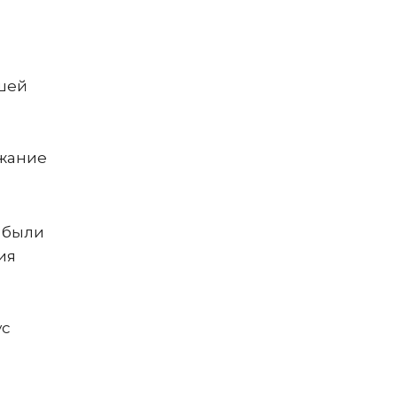
ьшей
ржание
 были
ия
ус