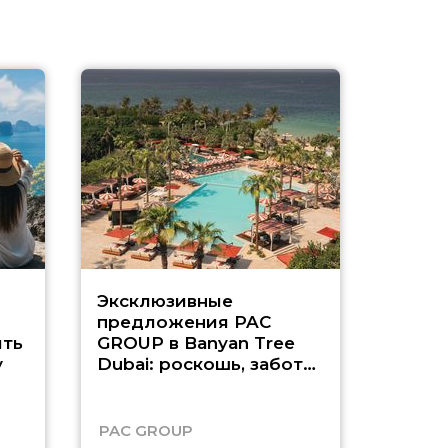
Эксклюзивные
Как п
предложения PAC
насыщ
ть
GROUP в Banyan Tree
Рас-э
у
Dubai: роскошь, забота
о детях и выгода до
45%
PAC GROUP
Русск