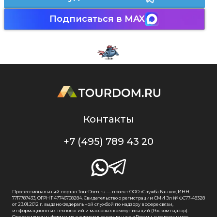
Подписаться в MAX
Контакты
+7 (495) 789 43 20
Профессиональный портал TourDom.ru — проект ООО «Служба Банко», ИНН
7717787433, ОГРН 1147746708284. Свидетельство о регистрации СМИ Эл № ФС77-48328
от 23.01.2012 г. выдано Федеральной службой по надзору в сфере связи,
информационных технологий и массовых коммуникаций (Роскомнадзор).
Оперативная информация о туристическом рынке в России и во всем мире.