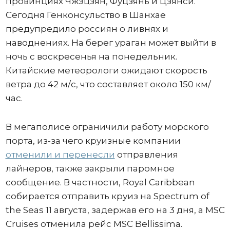
провинциях Чжэцзян, Фуцзянь и Цзянси.
Сегодня Генконсульство в Шанхае
предупредило россиян о ливнях и
наводнениях. На берег ураган может выйти в
ночь с воскресенья на понедельник.
Китайские метеорологи ожидают скорость
ветра до 42 м/с, что составляет около 150 км/
час.
В мегаполисе ограничили работу морского
порта, из-за чего круизные компании
отменили и перенесли
отправления
лайнеров, также закрыли паромное
сообщение. В частности, Royal Caribbean
собирается отправить круиз на Spectrum of
the Seas 11 августа, задержав его на 3 дня, а MSC
Cruises отменила рейс MSC Bellissima.