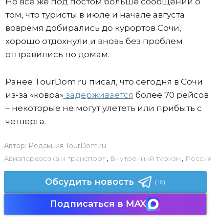
Но все же под постом больше сообщений о
том, что туристы в июле и начале августа
вовремя добирались до курортов Сочи,
хорошо отдохнули и вновь без проблем
отправились по домам.
Ранее TourDom.ru писал, что сегодня в Сочи
из-за «ковра»
задерживается
более 70 рейсов
– некоторые не могут улететь или прибыть с
четверга.
Автор:
Редакция TourDom.ru
Авиаперевозка и транспорт
,
Внутренний туризм
,
Россия
Обсудить новость
(16)
Подписаться в MAX