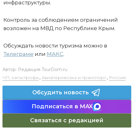
инфраструктуры.
Контроль за соблюдением ограничений
возложен на МВД по Республике Крым.
Обсуждать новости туризма можно в
Телеграме
или
МАКС
.
Автор:
Редакция TourDom.ru
ЧП, катастрофы
,
Авиаперевозка и транспорт
,
Россия
Обсудить новость
Подписаться в MAX
Связаться с редакцией