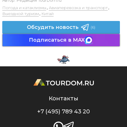
Автор:
Редакция TourDom.ru
Погода и катаклизмы
,
Авиаперевозка и транспорт
,
Выездной туризм
,
Китай
Обсудить новость
(6)
Подписаться в MAX
Контакты
+7 (495) 789 43 20