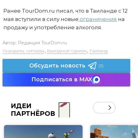
Ранее TourDom.ru писал, что в Таиланде с 12
мая вступили в силу новые
ограничения
на
продажу и употребление алкоголя.
Автор:
Редакция TourDom.ru
Скандалы, сигналы
,
Выездной туризм
,
Таиланд
Обсудить новость
(3)
Подписаться в MAX
ИДЕИ
ПАРТНЁРОВ