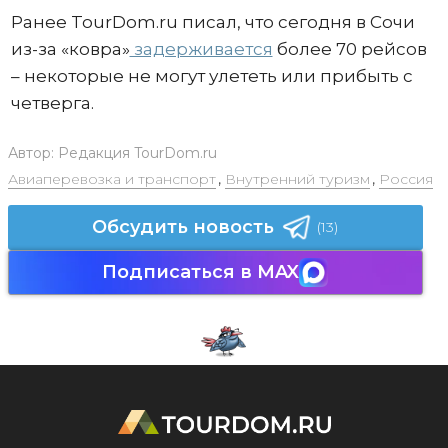
Ранее TourDom.ru писал, что сегодня в Сочи
из-за «ковра»
задерживается
более 70 рейсов
– некоторые не могут улететь или прибыть с
четверга.
Автор:
Редакция TourDom.ru
Авиаперевозка и транспорт
,
Внутренний туризм
,
Россия
Обсудить новость
(13)
Подписаться в MAX