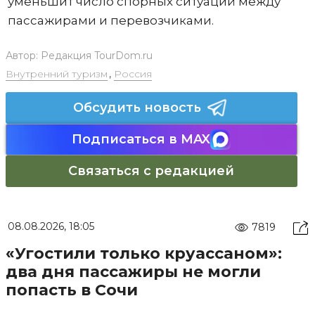
уменьшит число спорных ситуаций между
пассажирами и перевозчиками.
Автор:
Редакция TourDom.ru
Внутренний туризм
,
Россия
Обсудить новость
Подписаться в MAX
Связаться с редакцией
08.08.2026, 18:05
7819
«Угостили только круассаном»:
два дня пассажиры не могли
попасть в Сочи