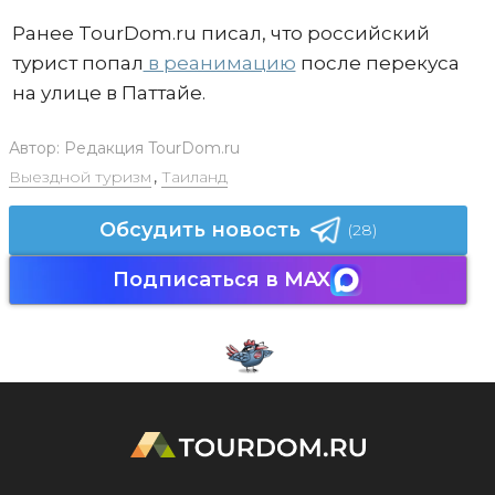
Ранее TourDom.ru писал, что российский
турист попал
в реанимацию
после перекуса
на улице в Паттайе.
Автор:
Редакция TourDom.ru
Выездной туризм
,
Таиланд
Обсудить новость
(28)
Подписаться в MAX