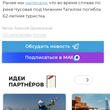
Ранее мы
написали
, что во время сплава по
реке Чусовая под Нижним Тагилом погибла
62-летняя туристка.
Автор:
Алексей Денисенков
ЧП, катастрофы
,
Россия
Обсудить новость
Подписаться в MAX
ИДЕИ
ПАРТНЁРОВ