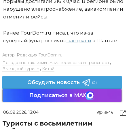
порывы достигали 216 км/час. В регионе было
нарушено электроснабжение, авиакомпании
отменили рейсы.
Ранее TourDom.ru писал, что из-за
супертайфуна россияне
застряли
в Шанхае.
Автор:
Редакция TourDom.ru
Погода и катаклизмы
,
Авиаперевозка и транспорт
,
Выездной туризм
,
Китай
Обсудить новость
(3)
Подписаться в MAX
08.08.2026, 13:04
3545
Туристы с восьмилетним