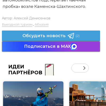
автомобилистов подстерегает «вечная
пробка» возле Каменска-Шахтинского.
Автор:
Алексей Денисенков
Выездной туризм
,
Абхазия
Обсудить новость
(2)
Подписаться в MAX
ИДЕИ
ПАРТНЁРОВ