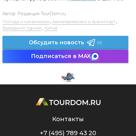
Автор:
Редакция TourDom.ru
Погода и катаклизмы
,
Авиаперевозка и транспорт
,
Выездной туризм
,
Китай
Обсудить новость
(6)
Подписаться в MAX
Контакты
+7 (495) 789 43 20