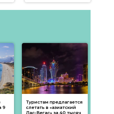
з
Туристам предлагается
Туры 
 9
слетать в «азиатский
подеш
Лас-Вегас» за 40 тысяч
тысяч