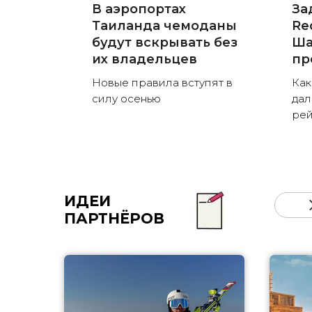
В аэропортах
За
Таиланда чемоданы
Red
будут вскрывать без
Ша
их владельцев
пр
Новые правила вступят в
Как
силу осенью
дал
рей
ИДЕИ
ПАРТНЁРОВ