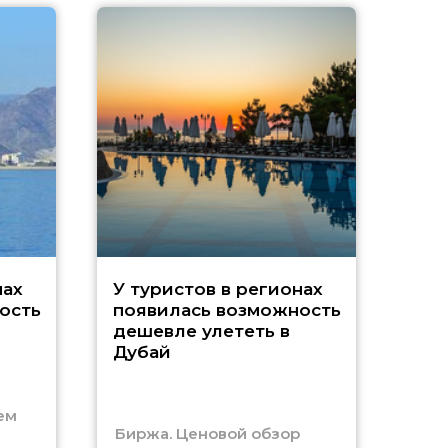
A
нах
У туристов в регионах
ость
появилась возможность
А
дешевле улететь в
Дубай
г
ем
Биржа. Ценовой обзор
Отм