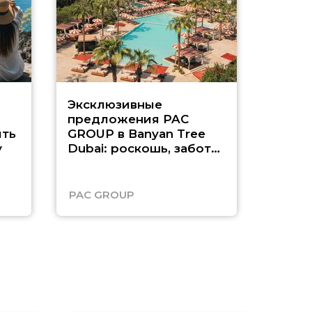
Эксклюзивные
Как п
предложения PAC
насыщ
ть
GROUP в Banyan Tree
Рас-э
у
Dubai: роскошь, забота
о детях и выгода до
45%
PAC GROUP
Русск