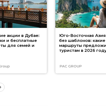
ие акции в Дубае:
Юго-Восточная Азия
ки и бесплатные
без шаблонов: какие
ты для семей и
маршруты предложи
туристам в 2026 год
Group
PAC GROUP