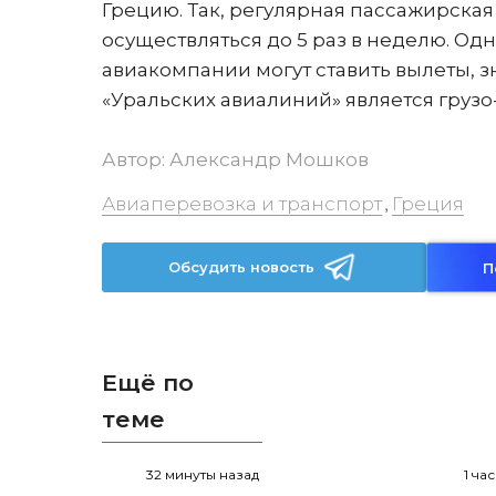
Грецию. Так, регулярная пассажирская
осуществляться до 5 раз в неделю. Од
авиакомпании могут ставить вылеты, зн
«Уральских авиалиний» является гру
Автор:
Александр Мошков
Авиаперевозка и транспорт
Греция
,
Обсудить новость
П
Ещё по
теме
32 минуты назад
1 ча