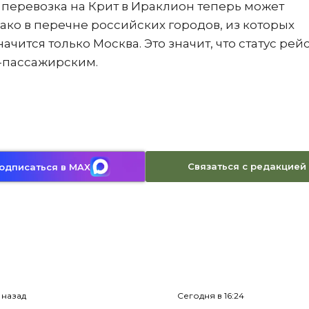
 перевозка на Крит в Ираклион теперь может
нако в перечне российских городов, из которых
ачится только Москва. Это значит, что статус рей
зо-пассажирским.
Связаться с редакцией
одписаться в MAX
с назад
Сегодня в 16:24