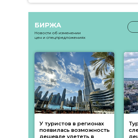
БИРЖА
Новости об изменении
цен и спецпредложениях
У туристов в регионах
Ту
появилась возможность
сл
дешевле улететь в
де