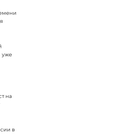
ремени
ая
й
я уже
ст на
сии в