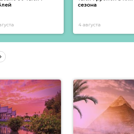
блей
сезона
вгуста
4 августа