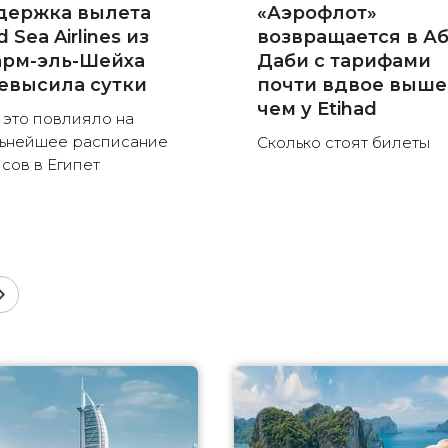
держка вылета
«Аэрофлот»
 Sea Airlines из
возвращается в Аб
рм-эль-Шейха
Даби с тарифами
евысила сутки
почти вдвое выше
чем у Etihad
 это повлияло на
ьнейшее расписание
Сколько стоят билеты
сов в Египет