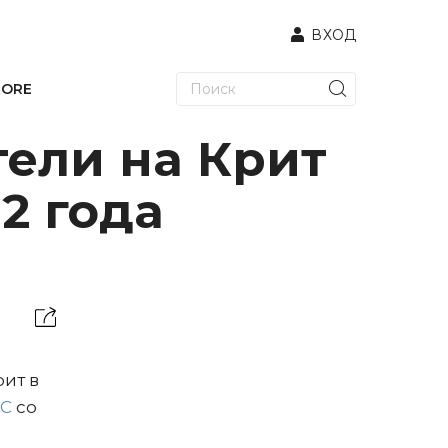
ВХОД
TORE
ели на Крит
2 года
ит в
СС
со