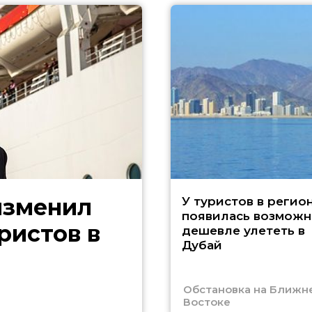
изменил
У туристов в регио
появилась возможн
ристов в
дешевле улететь в
Дубай
Обстановка на Ближн
Востоке