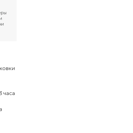
еры
и
ни
ыковки
3 часа
в