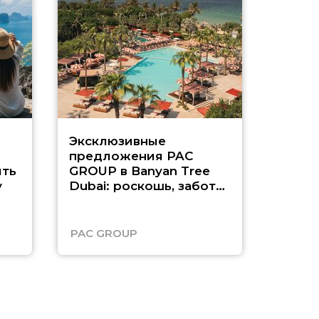
Эксклюзивные
Как п
предложения PAC
насыщ
ть
GROUP в Banyan Tree
Рас-э
у
Dubai: роскошь, забота
о детях и выгода до
45%
PAC GROUP
Русск