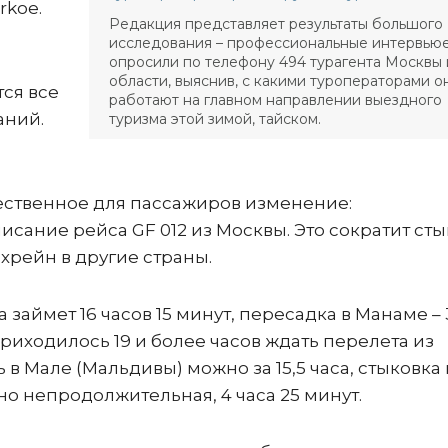
rkoe.
Редакция представляет результаты большого
исследования – профессиональные интервью
опросили по телефону 494 турагента Москвы 
области, выяснив, с какими туроператорами о
ся все
работают на главном направлении выездного
аний.
туризма этой зимой, тайском.
ущественное для пассажиров изменение:
сание рейса GF 012 из Москвы. Это сократит ст
ахрейн в другие страны.
займет 16 часов 15 минут, пересадка в Манаме – 
иходилось 19 и более часов ждать перелета из
 в Мале (Мальдивы) можно за 15,5 часа, стыковка 
о непродолжительная, 4 часа 25 минут.