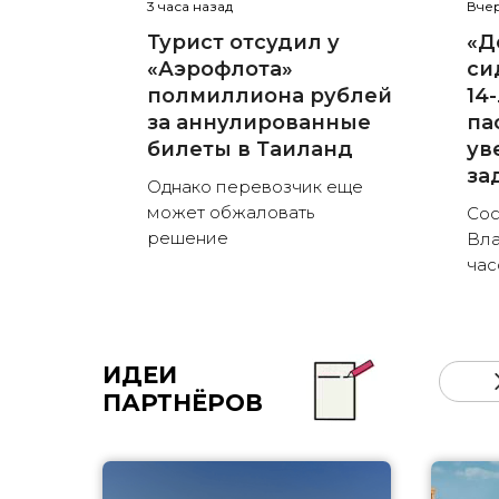
3 часа назад
Вчер
Турист отсудил у
«Д
«Аэрофлота»
си
полмиллиона рублей
14
за аннулированные
па
билеты в Таиланд
ув
за
Однако перевозчик еще
может обжаловать
Сос
решение
Вла
час
ИДЕИ
ПАРТНЁРОВ