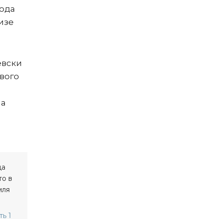
люда
изе
евски
ового
на
ь 1