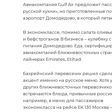
Авиакомпания Gulf Air предложит па
русской кухни», но приготовленные по
аэропорт Домодедово, в который лета
В экономклассе, помимо салата оливье
и бефстроганов. В бизнесе – кулебяку 
питания Домодедово. Еда, сертифицир
авиакомпаний ближневосточных стран. Е
лайнерах Emirates, Etihad.
Бахрейнский перевозчик решил сдел
акцент именно на русское меню. Хотя 
других ближневосточных перевозчико
встречаются блюда, привычные росси
например, в меню для пассажиров
экономкласса на рейсе EK 130 Москва 