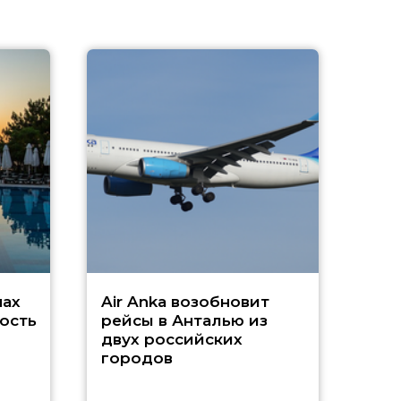
A
А
г
Чар
нах
Air Anka возобновит
ость
рейсы в Анталью из
двух российских
городов