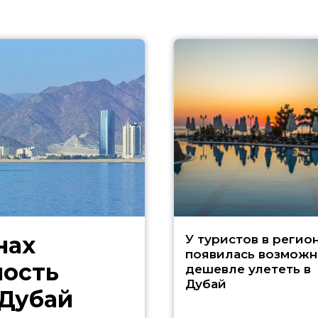
нах
У туристов в регио
появилась возможн
ность
дешевле улететь в
Дубай
 Дубай