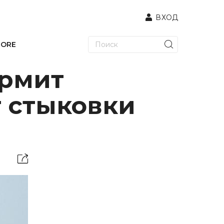
ВХОД
TORE
ормит
т стыковки