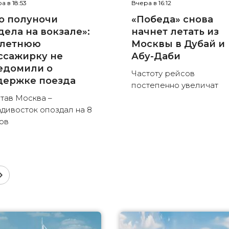
а в 18:53
Вчера в 16:12
о полуночи
«Победа» снова
дела на вокзале»:
начнет летать из
-летнюю
Москвы в Дубай и
ссажирку не
Абу-Даби
едомили о
Частоту рейсов
держке поезда
постепенно увеличат
тав Москва –
дивосток опоздал на 8
ов