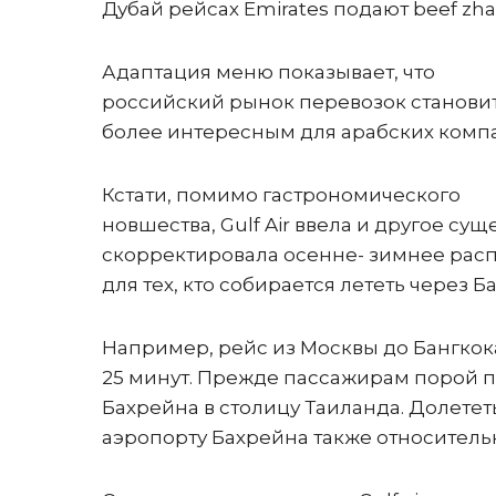
Дубай рейсах Emirates подают beef zha
Адаптация меню показывает, что
российский рынок перевозок становит
более интересным для арабских комп
Кстати, помимо гастрономического
новшества, Gulf Air ввела и другое с
скорректировала осенне- зимнее распи
для тех, кто собирается лететь через Б
Например, рейс из Москвы до Бангкока 
25 минут. Прежде пассажирам порой пр
Бахрейна в столицу Таиланда. Долететь
аэропорту Бахрейна также относительн