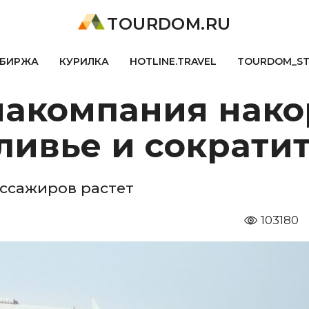
TOURDOM.RU
БИРЖА
КУРИЛКА
HOTLINE.TRAVEL
TOURDOM_S
иакомпания нак
ливье и сократи
ассажиров растет
103180