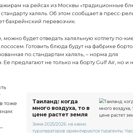
ссажирам на рейсах из Москвы «традиционные б
 стандарту халяль. Об этом сообщает в пресс-рел
ет бахрейнский перевозчик.
, можно будет отведать халяльную котлету по-ки
с лососем. Готовить блюда будут на фабрике борт
ованная по стандартам халяль, – норма для
е предлагают не только на борту Gulf Air, но и 
ать
у
Таиланд: когда
в тоже
много воздуха, то в
янам:
цене растет земля
Зима-2025/2026: на каких
—
туроператоров ориентируются турагенты. Част