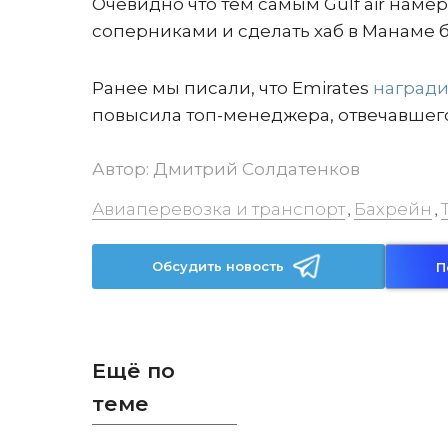
Очевидно что тем самым Gulf air нам
соперниками и сделать хаб в Манаме 
Ранее мы писали, что Emirates
награди
повысила топ-менеджера, отвечавшего
Автор:
Дмитрий Солдатенков
Авиаперевозка и транспорт
Бахрейн
,
,
Обсудить новость
П
Ещё по
теме