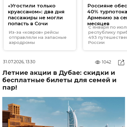
«Угостили только
Россияне обе
круассаном»: два дня
40% турпотока
пассажиры не могли
Армению за се
попасть в Сочи
месяцев
С января по июл
Из-за «ковров» рейсы
республику при
отправляли на запасные
493 путешестве
аэродромы
России
31.07.2026, 13:30
1042
Летние акции в Дубае: скидки и
бесплатные билеты для семей и
пар!