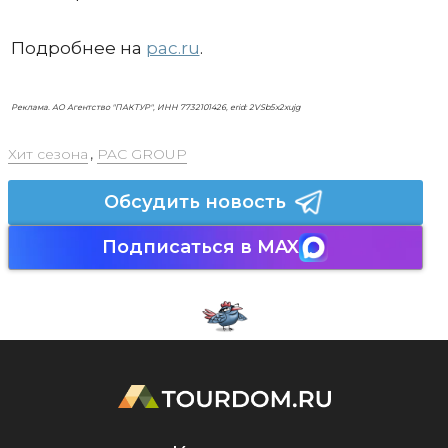
Подробнее на
pac.ru
.
Реклама. АО Агентство "ПАКТУР", ИНН 7732101426, erid: 2VSb5x2xujg
Хит сезона
,
PAC GROUP
Обсудить новость
Подписаться в MAX