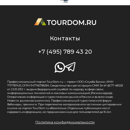
Контакты
+7 (495) 789 43 20
Профессиональный портал TourDom.ru — проект ООО «Служба Банко», ИНН
7717787433, ОГРН 1147746708284. Свидетельство о регистрации СМИ Эл № ФС77-48328
от 23.01.2012 г. выдано Федеральной службой по надзору в сфере связи,
информационных технологий и массовых коммуникаций (Роскомнадзор).
Оперативная информация о туристическом рынке в России и во всем мире.
Новости, рыночная аналитика. Профессиональный туристический форум.
Вебинары, тренинги. При перепечатке материалов или частичном цитировании
ссылка на портал TourDom.ru обязательна. Отдельные публикации могут
содержать информацию, не предназначенную для пользователей до 16 лет.
Политика конфиденциальности