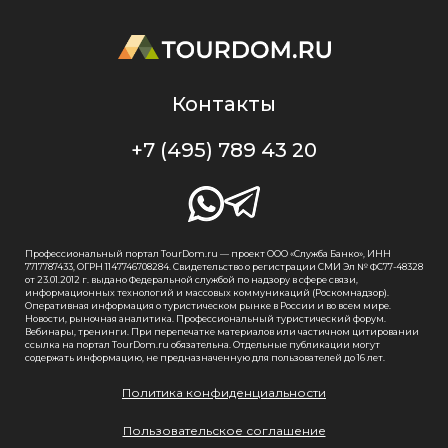
Контакты
+7 (495) 789 43 20
Профессиональный портал TourDom.ru — проект ООО «Служба Банко», ИНН
7717787433, ОГРН 1147746708284. Свидетельство о регистрации СМИ Эл № ФС77-48328
от 23.01.2012 г. выдано Федеральной службой по надзору в сфере связи,
информационных технологий и массовых коммуникаций (Роскомнадзор).
Оперативная информация о туристическом рынке в России и во всем мире.
Новости, рыночная аналитика. Профессиональный туристический форум.
Вебинары, тренинги. При перепечатке материалов или частичном цитировании
ссылка на портал TourDom.ru обязательна. Отдельные публикации могут
содержать информацию, не предназначенную для пользователей до 16 лет.
Политика конфиденциальности
Пользовательское соглашение