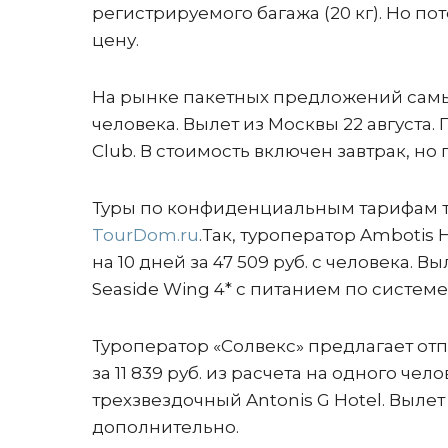
регистрируемого багажа (20 кг). Но по
цену.
На рынке пакетных предложений самым в
человека. Вылет из Москвы 22 августа.
Club. В стоимость включен завтрак, н
Туры по конфиденциальным тарифам т
TourDom.ru
.Так, туроператор Ambotis 
на 10 дней за 47 509 руб. с человека. 
Seaside Wing 4* с питанием по систем
Туроператор «Солвекс» предлагает отп
за 11 839 руб. из расчета на одного чел
трехзвездочный Antonis G Hotel. Выле
дополнительно.