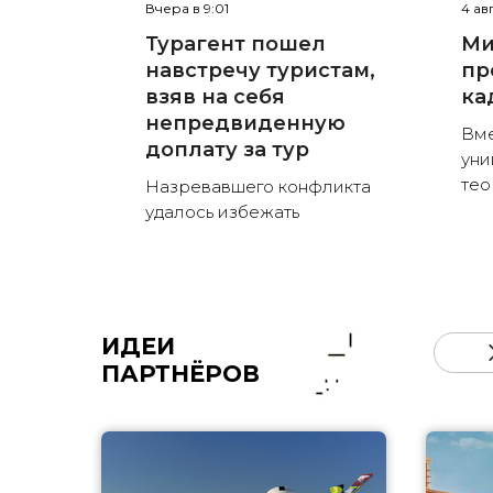
Вчера в 9:01
4 ав
Турагент пошел
Ми
навстречу туристам,
пр
взяв на себя
ка
непредвиденную
Вме
доплату за тур
уни
тео
Назревавшего конфликта
удалось избежать
ИДЕИ
ПАРТНЁРОВ