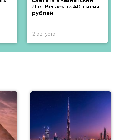
 9
слетать в «азиатский
подеш
Лас-Вегас» за 40 тысяч
тысяч
рублей
2 августа
1 авгу