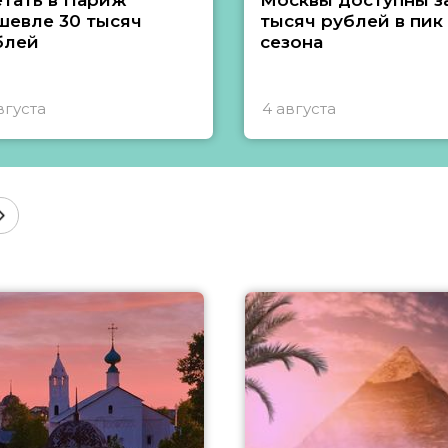
етать в Париж
Москвы доступны за
шевле 30 тысяч
тысяч рублей в пик
блей
сезона
вгуста
4 августа