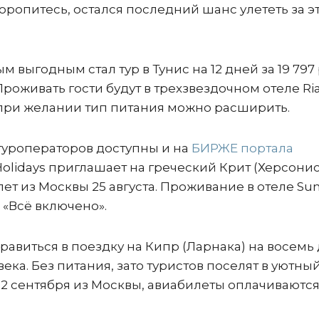
торопитесь, остался последний шанс улететь за э
ыгодным стал тур в Тунис на 12 дней за 19 797 р
 Проживать гости будут в трехзвездочном отеле Ri
о при желании тип питания можно расширить.
уроператоров доступны и на
БИРЖЕ портала
Holidays приглашает на греческий Крит (Херсони
Вылет из Москвы 25 августа. Проживание в отеле Su
е «Всё включено».
равиться в поездку на Кипр (Ларнака) на восемь
овека. Без питания, зато туристов поселят в уютны
т 2 сентября из Москвы, авиабилеты оплачиваютс