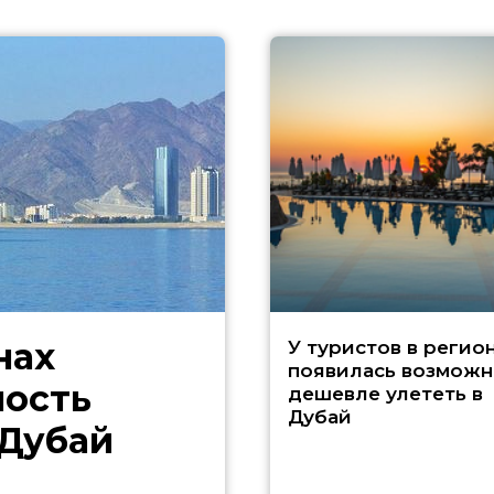
нах
У туристов в регио
появилась возможн
ность
дешевле улететь в
Дубай
 Дубай