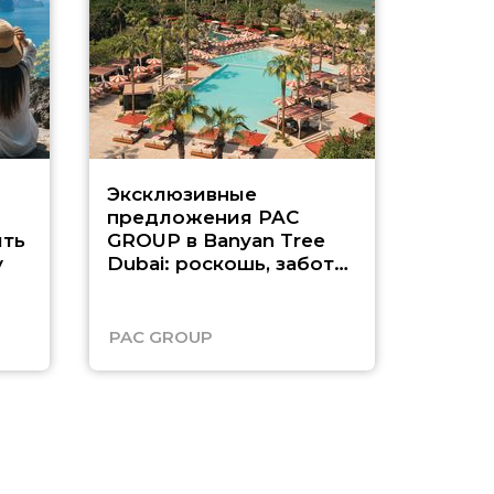
Эксклюзивные
Как п
предложения PAC
насыщ
ть
GROUP в Banyan Tree
Рас-э
у
Dubai: роскошь, забота
о детях и выгода до
45%
PAC GROUP
Русск