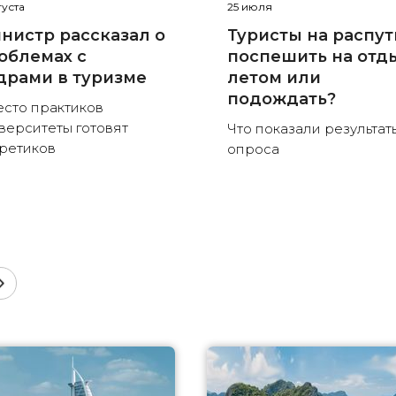
густа
25 июля
нистр рассказал о
Туристы на распут
облемах с
поспешить на отд
драми в туризме
летом или
подождать?
сто практиков
верситеты готовят
Что показали результат
ретиков
опроса