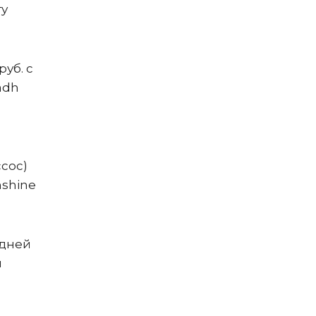
ту
уб. с
adh
ссос)
nshine
 дней
й
я