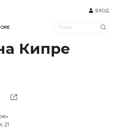
ВХОД
TORE
на Кипре
ое»
с 21