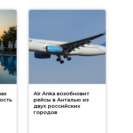
A
А
г
Чар
нах
Air Anka возобновит
ость
рейсы в Анталью из
двух российских
городов