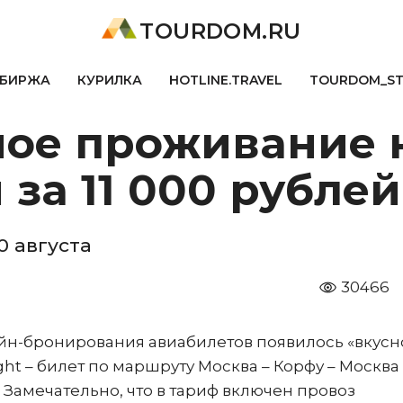
TOURDOM.RU
БИРЖА
КУРИЛКА
HOTLINE.TRAVEL
TOURDOM_S
ое проживание 
 за 11 000 рублей
0 августа
30466
лайн-бронирования авиабилетов появилось «вкусн
ht – билет по маршруту Москва – Корфу – Москва 
б. Замечательно, что в тариф включен провоз