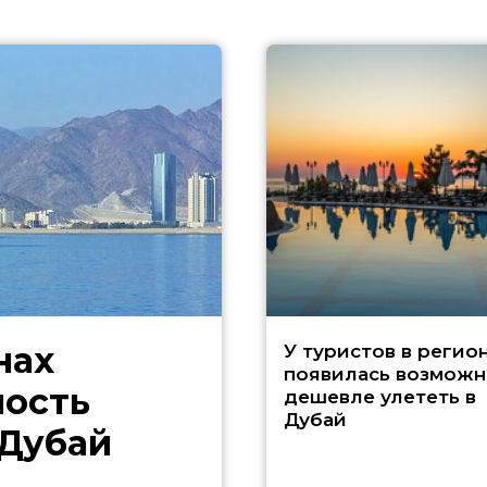
нах
У туристов в регио
появилась возможн
ность
дешевле улететь в
Дубай
 Дубай