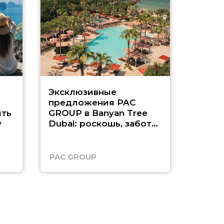
Эксклюзивные
Как п
предложения PAC
насыщ
ть
GROUP в Banyan Tree
Рас-э
у
Dubai: роскошь, забота
о детях и выгода до
45%
PAC GROUP
Русск