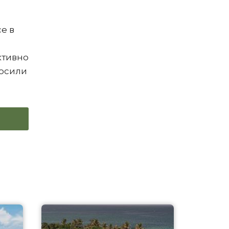
е в
ктивно
росили