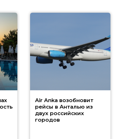
A
А
г
Чар
нах
Air Anka возобновит
ость
рейсы в Анталью из
двух российских
городов