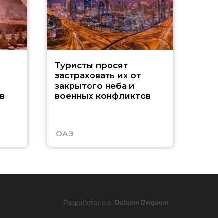
М
Туристы просят
застраховать их от
Р
закрытого неба и
в
военных конфликтов
п
у
ОАЭ
Кит
Разработано в
Delaem Dvigaem