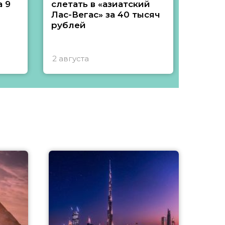
 9
слетать в «азиатский
подеш
Лас-Вегас» за 40 тысяч
тысяч
рублей
2 августа
1 авгу