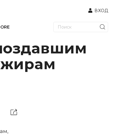
ВХОД
TORE
поздавшим
ажирам
ам,