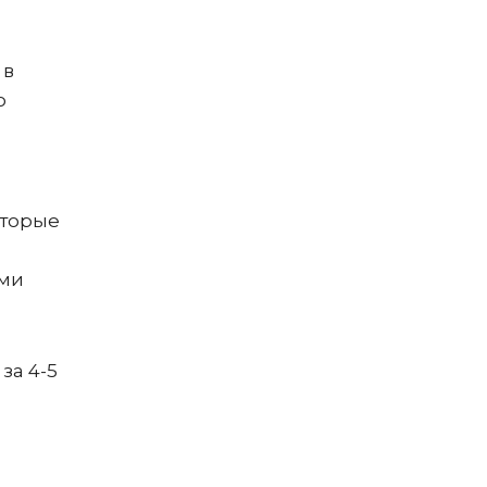
 в
о
оторые
ыми
за 4-5