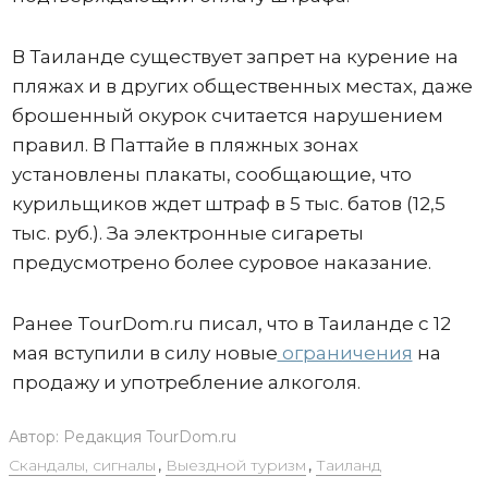
В Таиланде существует запрет на курение на
пляжах и в других общественных местах, даже
брошенный окурок считается нарушением
правил. В Паттайе в пляжных зонах
установлены плакаты, сообщающие, что
курильщиков ждет штраф в 5 тыс. батов (12,5
тыс. руб.). За электронные сигареты
предусмотрено более суровое наказание.
Ранее TourDom.ru писал, что в Таиланде с 12
мая вступили в силу новые
ограничения
на
продажу и употребление алкоголя.
Автор:
Редакция TourDom.ru
Скандалы, сигналы
,
Выездной туризм
,
Таиланд