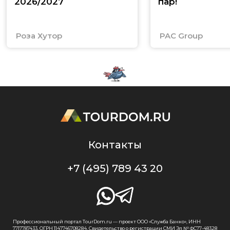
2026/2027
пар!
Роза Хутор
PAC Group
Контакты
+7 (495) 789 43 20
Профессиональный портал TourDom.ru — проект ООО «Служба Банко», ИНН
7717787433, ОГРН 1147746708284. Свидетельство о регистрации СМИ Эл № ФС77-48328