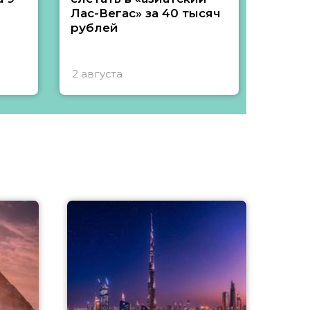
Лас-Вегас» за 40 тысяч
тысяч
рублей
2 августа
1 авгу