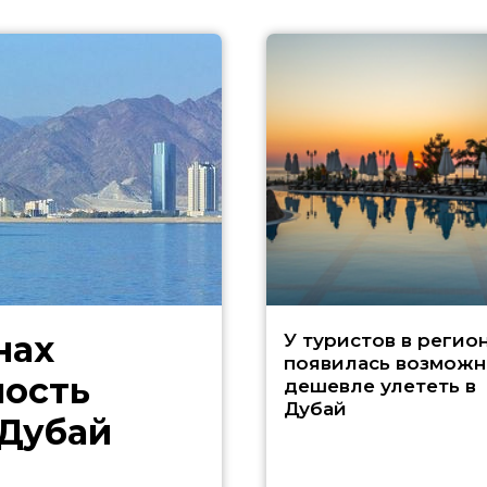
нах
У туристов в регио
появилась возможн
ность
дешевле улететь в
Дубай
 Дубай