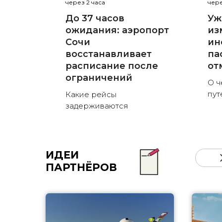
через 2 часа
чере
До 37 часов
Уж
ожидания: аэропорт
из
Сочи
ин
восстанавливает
па
расписание после
от
ограничений
О ч
пут
Какие рейсы
задерживаются
ИДЕИ
ПАРТНЁРОВ