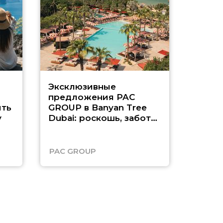
Эксклюзивные
Как п
предложения PAC
насыщ
ть
GROUP в Banyan Tree
Рас-э
у
Dubai: роскошь, забота
о детях и выгода до
45%
PAC GROUP
Русск