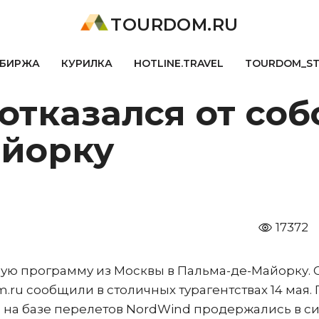
TOURDOM.RU
БИРЖА
КУРИЛКА
HOTLINE.TRAVEL
TOURDOM_S
отказался от со
айорку
17372
ную программу из Москвы в Пальма-де-Майорку. 
ru сообщили в столичных турагентствах 14 мая. 
 на базе перелетов NordWind продержались в с