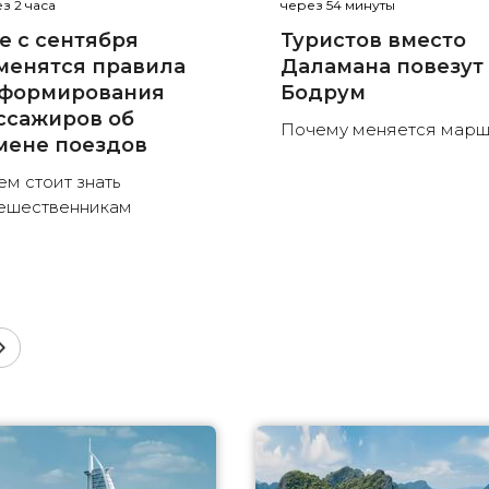
з 2 часа
через 54 минуты
е с сентября
Туристов вместо
менятся правила
Даламана повезут
формирования
Бодрум
ссажиров об
Почему меняется марш
мене поездов
ем стоит знать
ешественникам