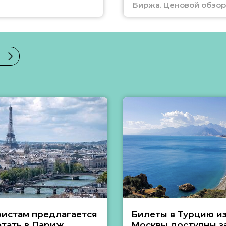
Биржа. Ценовой обзор
ристам предлагается
Билеты в Турцию и
етать в Париж
Москвы доступны за