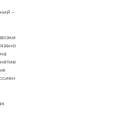
аний –
евозки
вязано
 на
снятие
ые
оссиян
ак