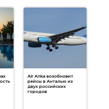
A
А
г
Чар
нах
Air Anka возобновит
ость
рейсы в Анталью из
двух российских
городов