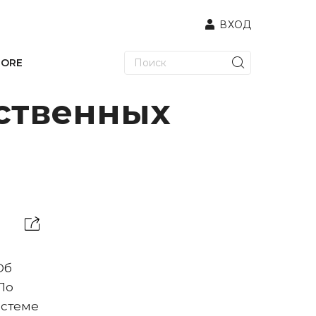
ВХОД
TORE
бственных
Об
По
истеме