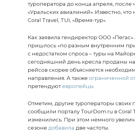
туроператора до конца апреля, после 
«Уральских авиалиний». Известно, что н
Coral Travel, TUI, «Время-тур».
Как заявила гендиректор ООО «Пегас» 
пришлось «по разным внутренним прич
с недостатком спроса – туры на Майор
сегодняшний день кресла проданы на
рейсов скорее объясняется необходим
направления. А также
ограниченной о
претендуют
европейцы.
Отметим, другие туроператоры своих 
сообщили порталу TourDom.ru в Coral T
изменились. При этом немного увеличи
сезоне
добавила
две частоты.