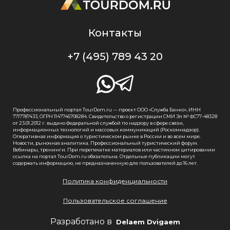
Контакты
+7 (495) 789 43 20
Профессиональный портал TourDom.ru — проект ООО «Служба Банко», ИНН
7717787433, ОГРН 1147746708284. Свидетельство о регистрации СМИ Эл № ФС77-48328
от 23.01.2012 г. выдано Федеральной службой по надзору в сфере связи,
информационных технологий и массовых коммуникаций (Роскомнадзор).
Оперативная информация о туристическом рынке в России и во всем мире.
Новости, рыночная аналитика. Профессиональный туристический форум.
Вебинары, тренинги. При перепечатке материалов или частичном цитировании
ссылка на портал TourDom.ru обязательна. Отдельные публикации могут
содержать информацию, не предназначенную для пользователей до 16 лет.
Политика конфиденциальности
Пользовательское соглашение
Разработано в
Delaem Dvigaem