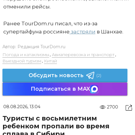
отменили рейсы.
Ранее TourDom.ru писал, что из-за
супертайфуна россияне
застряли
в Шанхае.
Автор:
Редакция TourDom.ru
Погода и катаклизмы
,
Авиаперевозка и транспорт
,
Выездной туризм
,
Китай
Обсудить новость
(2)
Подписаться в MAX
08.08.2026, 13:04
2700
Туристы с восьмилетним
ребенком пропали во время
сплава в Сибири