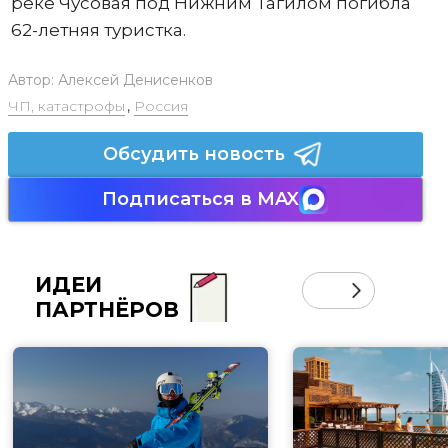
реке Чусовая под Нижним Тагилом погибла
62-летняя туристка.
Автор:
Алексей Денисенков
ЧП, катастрофы
,
Россия
Обсудить новость
Подписаться в MAX
ИДЕИ
ПАРТНЁРОВ