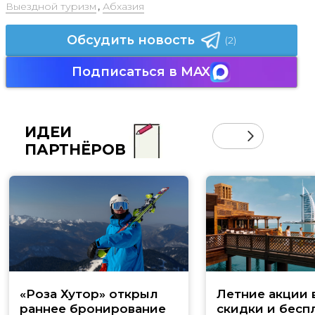
Выездной туризм
,
Абхазия
Обсудить новость
(2)
Подписаться в MAX
ИДЕИ
ПАРТНЁРОВ
«Роза Хутор» открыл
Летние акции 
раннее бронирование
скидки и бесп