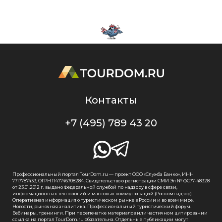
Контакты
+7 (495) 789 43 20
Профессиональный портал TourDom.ru — проект ООО «Служба Банко», ИНН
7717787433, ОГРН 1147746708284. Свидетельство о регистрации СМИ Эл № ФС77-48328
от 23.01.2012 г. выдано Федеральной службой по надзору в сфере связи,
информационных технологий и массовых коммуникаций (Роскомнадзор).
Оперативная информация о туристическом рынке в России и во всем мире.
Новости, рыночная аналитика. Профессиональный туристический форум.
Вебинары, тренинги. При перепечатке материалов или частичном цитировании
ссылка на портал TourDom.ru обязательна. Отдельные публикации могут