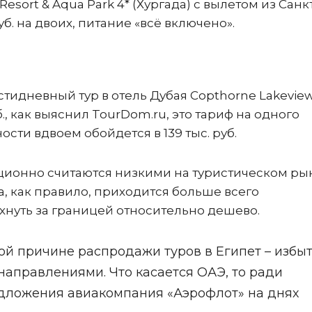
esort & Aqua Park 4* (Хургада) с вылетом из Санк
уб. на двоих, питание «всё включено».
идневный тур в отель Дубая Copthorne Lakeview
уб., как выяснил TourDom.ru, это тариф на одного
сти вдвоем обойдется в 139 тыс. руб.
ционно считаются низкими на туристическом ры
, как правило, приходится больше всего
хнуть за границей относительно дешево.
й причине распродажи туров в Египет – избы
направлениями. Что касается ОАЭ, то ради
дложения авиакомпания «Аэрофлот» на днях