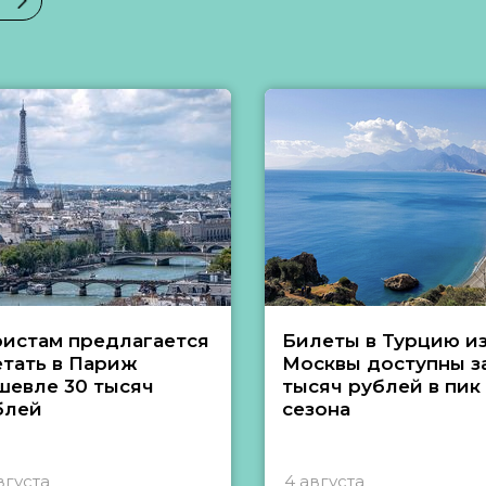
ристам предлагается
Билеты в Турцию и
етать в Париж
Москвы доступны за
шевле 30 тысяч
тысяч рублей в пик
блей
сезона
вгуста
4 августа