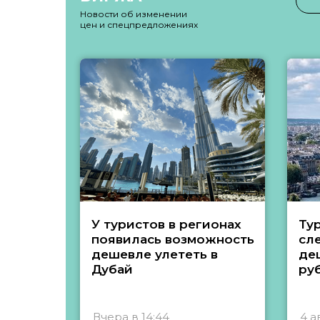
Новости об изменении
цен и спецпредложениях
У туристов в регионах
Ту
появилась возможность
сл
дешевле улететь в
де
Дубай
ру
Вчера в 14:44
4 а