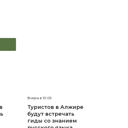
Вчера в 10:05
в
Туристов в Алжире
нь
будут встречать
гиды со знанием
русского языка