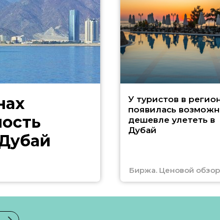
нах
У туристов в регио
появилась возможн
ность
дешевле улететь в
Дубай
 Дубай
Биржа. Ценовой обзор