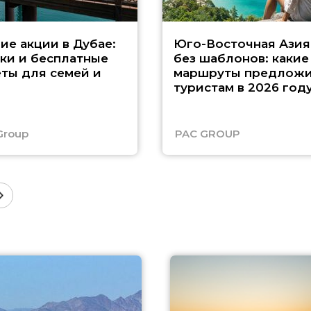
ие акции в Дубае:
Юго-Восточная Азия
ки и бесплатные
без шаблонов: какие
ты для семей и
маршруты предложи
туристам в 2026 год
Group
PAC GROUP