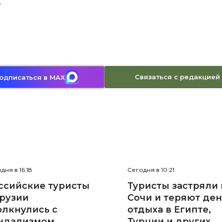
.
Связаться с редакцией
одписаться в MAX
дня в 16:18
Сегодня в 10:21
ссийские туристы
Туристы застряли 
Грузии
Сочи и теряют де
олкнулись с
отдыха в Египте,
ндализмом
Турции и других