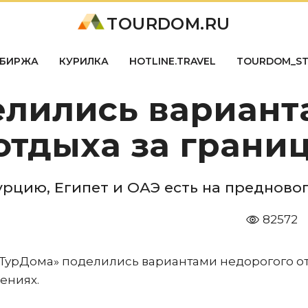
TOURDOM.RU
БИРЖА
КУРИЛКА
HOTLINE.TRAVEL
TOURDOM_S
елились вариант
отдыха за грани
рцию, Египет и ОАЭ есть на предново
82572
ТурДома» поделились вариантами недорогого о
ениях.