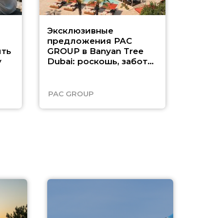
Эксклюзивные
Как п
предложения PAC
насыщ
ть
GROUP в Banyan Tree
Рас-э
у
Dubai: роскошь, забота
о детях и выгода до
45%
PAC GROUP
Русск
A
А