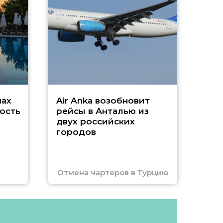
г
Чар
нах
Air Anka возобновит
ость
рейсы в Анталью из
двух российских
городов
Отмена чартеров в Турцию