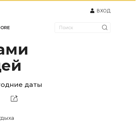
ВХОД
TORE
ами
цей
годние даты
тдыха