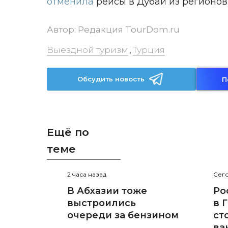
отменила
рейсы в Дубай из регионов
Автор:
Редакция TourDom.ru
Выездной туризм
Турция
,
Обсудить новость
П
Ещё по
теме
2 часа назад
Сего
В Абхазии тоже
Ро
выстроились
в 
очереди за бензином
ст
ва