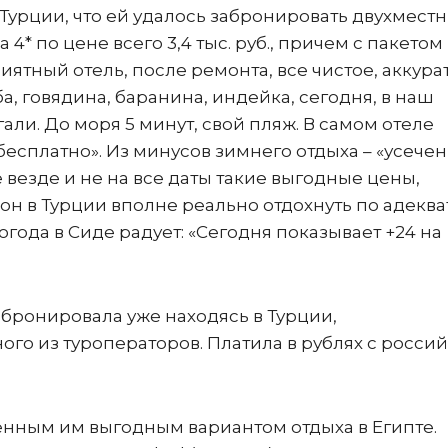
Турции, что ей удалось забронировать двухмест
 4* по цене всего 3,4 тыс. руб., причем с пакетом 
Приятный отель, после ремонта, все чистое, аккура
а, говядина, баранина, индейка, сегодня, в наш
ли. До моря 5 минут, свой пляж. В самом отеле
бесплатно». Из минусов зимнего отдыха – «усече
 везде и не на все даты такие выгодные цены,
он в Турции вполне реально отдохнуть по адекв
погода в Сиде радует: «Сегодня показывает +24 на
бронировала уже находясь в Турции,
о из туроператоров. Платила в рублях с росси
енным им выгодным вариантом отдыха в Египте.