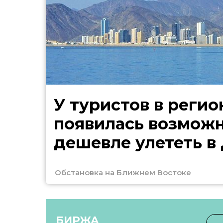
У туристов в регио
появилась возмож
дешевле улететь в
Обстановка на Ближнем Востоке
БИРЖА