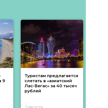
з
Туристам предлагается
Туры 
 9
слетать в «азиатский
подеш
Лас-Вегас» за 40 тысяч
тысяч
рублей
2 августа
1 авгу