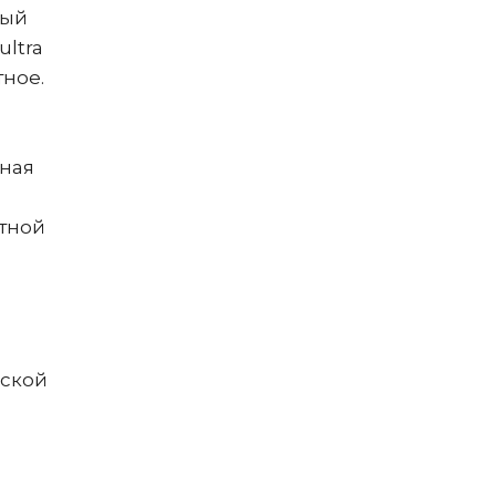
ный
ultra
тное.
нная
атной
йской