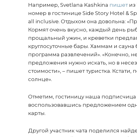
Например, Svetlana Kashkina
пишет
из 
номер в гостинице Side Story Hotel & Spa
all inclusive. Отдыхом она довольна: «
Кормят очень вкусно, каждый день рыб
прощальный ужин, и креветки предлага
круглосуточные бары. Хаммам и сауна 
программа развлечений». «Конечно, не
предложения нужно искать, но в несез
стоимости», – пишет туристка. Кстати, 
солнце».
Отметим, гостиницу наша подписчица 
воспользовавшись предложением одног
карты.
Другой участник чата поделился найд