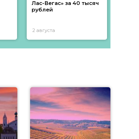
Лас-Вегас» за 40 тысяч
тысяч
рублей
2 августа
1 авгу