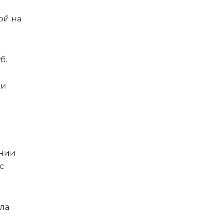
ой на
б.
ли
ании
с
ила