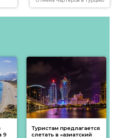
Отмена чартеров в Турцию
з
Туристам предлагается
Туры 
 9
слетать в «азиатский
подеш