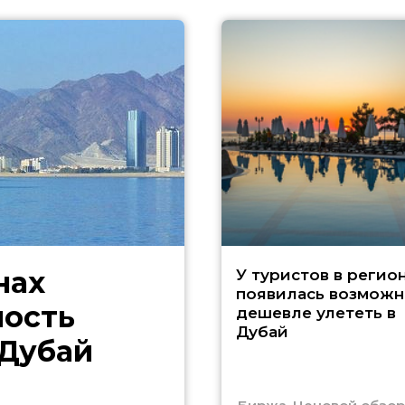
нах
У туристов в регио
появилась возможн
ность
дешевле улететь в
Дубай
 Дубай