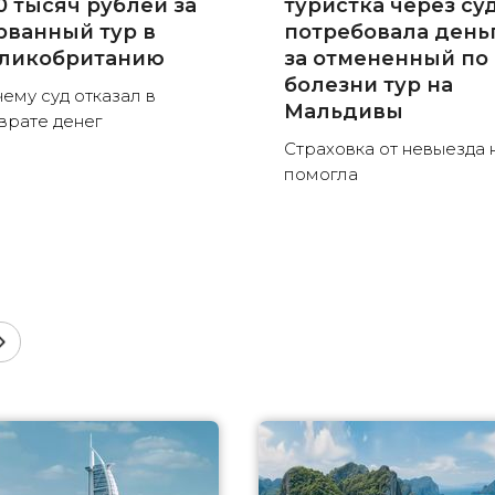
0 тысяч рублей за
туристка через су
рванный тур в
потребовала день
ликобританию
за отмененный по
болезни тур на
ему суд отказал в
Мальдивы
врате денег
Страховка от невыезда 
помогла