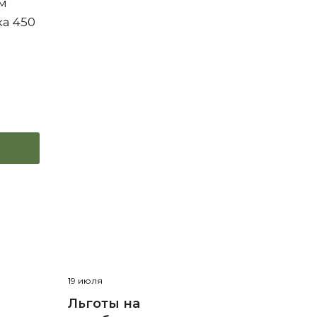
ом
ка 450
19 июля
Льготы на