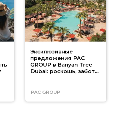
Эксклюзивные
Как п
предложения PAC
насыщ
ть
GROUP в Banyan Tree
Рас-э
у
Dubai: роскошь, забота
о детях и выгода до
45%
PAC GROUP
Русск