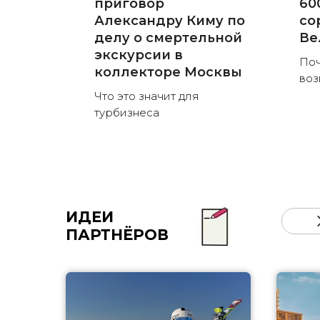
приговор
60
Александру Киму по
со
делу о смертельной
Ве
экскурсии в
Поч
коллекторе Москвы
воз
Что это значит для
турбизнеса
ИДЕИ
ПАРТНЁРОВ