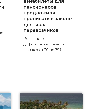
д
авиабилеты для
ги
пенсионеров
предложили
прописать в законе
для всех
перевозчиков
не
Речь идет о
дифференцированных
скидках от 30 до 75%