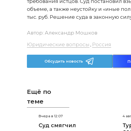
требования истцов. Суд постановил вз
объеме, а также неустойку и «иные п
тыс. руб. Решение суда в законную сил
Автор:
Александр Мошков
Юридические вопросы
Россия
,
Обсудить новость
П
Ещё по
теме
Вчера в 12:07
4 ав
Суд смягчил
Ту