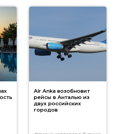
A
А
г
Чар
нах
Air Anka возобновит
ость
рейсы в Анталью из
двух российских
городов