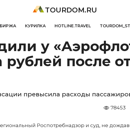
TOURDOM.RU
БИРЖА
КУРИЛКА
HOTLINE.TRAVEL
TOURDOM_S
дили у «Аэрофло
 рублей после о
ации превысила расходы пассажиров 
78453
региональный Роспотребнадзор и суд, не дожда