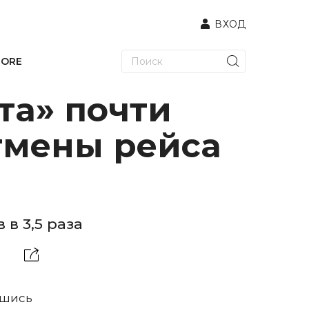
ВХОД
TORE
та» почти
тмены рейса
в 3,5 раза
вшись