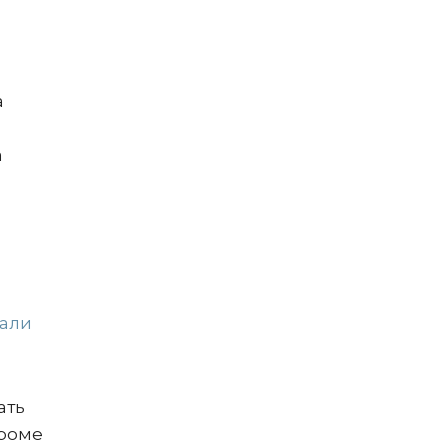
а
а
али
ать
Кроме