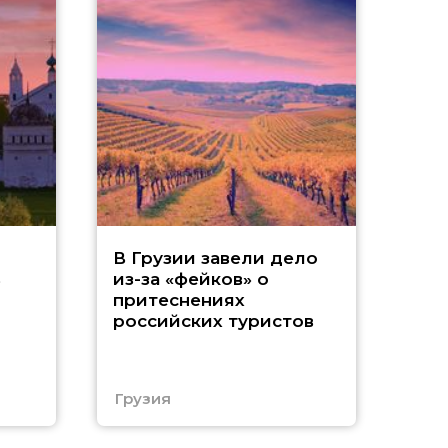
Т
В Грузии завели дело
ь
из-за «фейков» о
«
притеснениях
российских туристов
ч
Е
Грузия
Еги