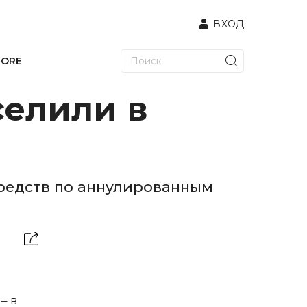
ВХОД
TORE
селили в
средств по аннулированным
– в