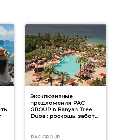
Эксклюзивные
Как п
предложения PAC
насыщ
ть
GROUP в Banyan Tree
Рас-э
у
Dubai: роскошь, забота
о детях и выгода до
45%
PAC GROUP
Русск