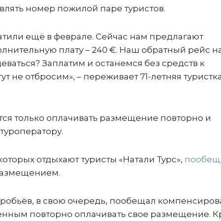
влять номер пожилой паре туристов.
атили ещё в феврале. Сейчас нам предлагают
олнительную плату – 240 €. Наш обратный рейс н
деваться? Заплатим и останемся без средств к
т не отбросим», – переживает 71-летняя туристк
ется только оплачивать размещение повторно и
туроператору.
которых отдыхают туристы «Натали Турс»,
пообещ
размещением.
робьёв, в свою очередь, пообещал компенсиров
денным повторно оплачивать свое размещение. 