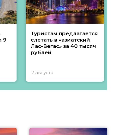
з
Туристам предлагается
Туры 
 9
слетать в «азиатский
подеш
Лас-Вегас» за 40 тысяч
тысяч
рублей
2 августа
1 авгу