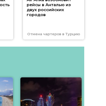
ость
рейсы в Анталью из
двух российских
городов
Отмена чартеров в Турцию