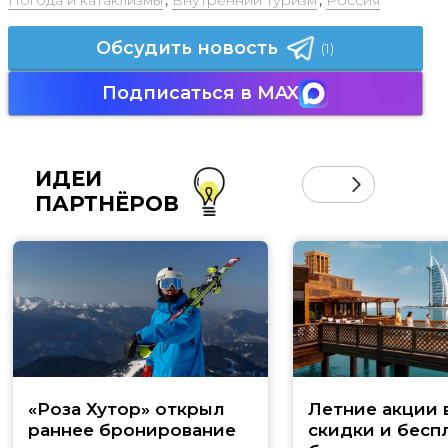
Погода и катаклизмы
,
Внутренний туризм
,
Россия
Обсудить новость
(1)
Подписаться в MAX
ИДЕИ
ПАРТНЁРОВ
«Роза Хутор» открыл
Летние акции 
раннее бронирование
скидки и бесп