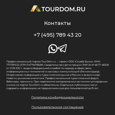
Контакты
+7 (495) 789 43 20
Профессиональный портал TourDom.ru — проект ООО «Служба Банко», ИНН
7717787433, ОГРН 1147746708284. Свидетельство о регистрации СМИ Эл № ФС77-48328
от 23.01.2012 г. выдано Федеральной службой по надзору в сфере связи,
информационных технологий и массовых коммуникаций (Роскомнадзор).
Оперативная информация о туристическом рынке в России и во всем мире.
Новости, рыночная аналитика. Профессиональный туристический форум.
Вебинары, тренинги. При перепечатке материалов или частичном цитировании
ссылка на портал TourDom.ru обязательна. Отдельные публикации могут
содержать информацию, не предназначенную для пользователей до 16 лет.
Политика конфиденциальности
Пользовательское соглашение