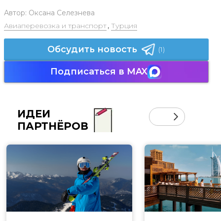
Автор:
Оксана Селезнева
Авиаперевозка и транспорт
,
Турция
Обсудить новость
(1)
Подписаться в MAX
ИДЕИ
ПАРТНЁРОВ