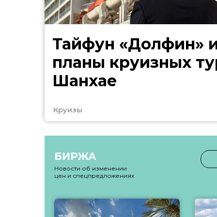
Тайфун «Долфин» 
планы круизных ту
Шанхае
Круизы
БИРЖА
Новости об изменении
цен и спецпредложениях