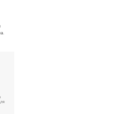
ы
а.
m
для