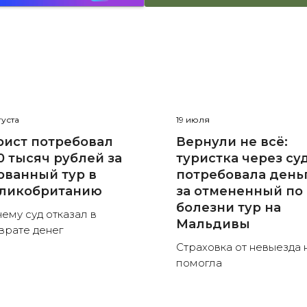
густа
19 июля
рист потребовал
Вернули не всё:
0 тысяч рублей за
туристка через су
рванный тур в
потребовала день
ликобританию
за отмененный по
болезни тур на
ему суд отказал в
Мальдивы
врате денег
Страховка от невыезда 
помогла