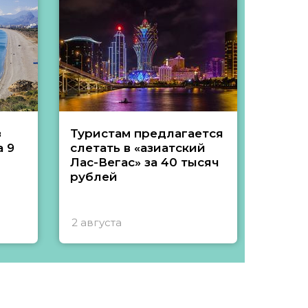
з
Туристам предлагается
Туры 
 9
слетать в «азиатский
подеш
Лас-Вегас» за 40 тысяч
тысяч
рублей
2 августа
1 авгу