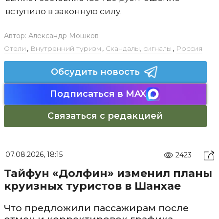
вступило в законную силу.
Автор:
Александр Мошков
Отели
,
Внутренний туризм
,
Скандалы, сигналы
,
Россия
Обсудить новость
Подписаться в MAX
Связаться с редакцией
07.08.2026, 18:15
2423
Тайфун «Долфин» изменил планы
круизных туристов в Шанхае
Что предложили пассажирам после