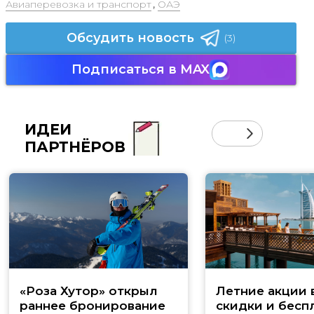
Авиаперевозка и транспорт
,
ОАЭ
Обсудить новость
(3)
Подписаться в MAX
ИДЕИ
ПАРТНЁРОВ
«Роза Хутор» открыл
Летние акции 
раннее бронирование
скидки и бесп