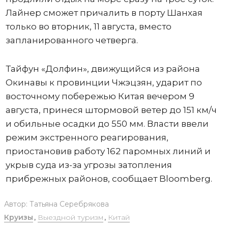
Лайнер сможет причалить в порту Шанхая
только во вторник, 11 августа, вместо
запланированного четверга.
Тайфун «Долфин», движущийся из района
Окинавы к провинции Чжэцзян, ударит по
восточному побережью Китая вечером 9
августа, принеся штормовой ветер до 151 км/ч
и обильные осадки до 550 мм. Власти ввели
режим экстренного реагирования,
приостановив работу 162 паромных линий и
укрыв суда из-за угрозы затопления
прибрежных районов, сообщает Bloomberg.
Автор:
Татьяна Серебрякова
Круизы
,
Выездной туризм
,
Китай