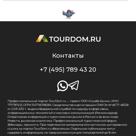
Контакты
+7 (495) 789 43 20
Профессиональный портал TourDom.ru — проект ООО «Служба Банко», ИНН
7717787433, ОГРН 1147746708284. Свидетельство о регистрации СМИ Эл № ФС77-48328
от 23.01.2012 г. выдано Федеральной службой по надзору в сфере связи,
информационных технологий и массовых коммуникаций (Роскомнадзор).
Оперативная информация о туристическом рынке в России и во всем мире.
Новости, рыночная аналитика. Профессиональный туристический форум.
Вебинары, тренинги. При перепечатке материалов или частичном цитировании
ссылка на портал TourDom.ru обязательна. Отдельные публикации могут
содержать информацию, не предназначенную для пользователей до 16 лет.