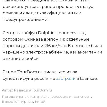
планируют поездки в восточный Китай,
рекомендуется заранее проверять статус
рейсов и следить за официальными
предупреждениями.
Сегодня тайфун Dolphin пронесся над
островом Окинава в Японии: отдельные
порывы достигали 216 км/час. В регионе было
нарушено электроснабжение, авиакомпании
отменили рейсы.
Ранее TourDom.ru писал, что из-за
супертайфуна россияне
застряли
в Шанхае.
Автор:
Редакция TourDom.ru
Погода и катаклизмы
,
Авиаперевозка и транспорт
,
Выездной туризм
,
Китай