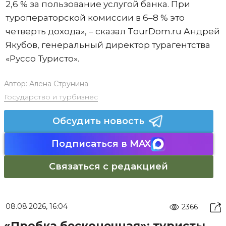
2,6 % за пользование услугой банка. При
туроператорской комиссии в 6–8 % это
четверть дохода», – сказал TourDom.ru Андрей
Якубов, генеральный директор турагентства
«Руссо Туристо».
Автор:
Алена Струнина
Государство и турбизнес
Обсудить новость
Подписаться в MAX
Связаться с редакцией
08.08.2026, 16:04
2366
«Пробка бесконечная»: туристы