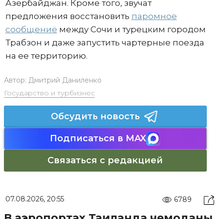
Азербайджан. Кроме того, звучат
предложения восстановить
паромное
сообщение
между Сочи и турецким городом
Трабзон и даже запустить чартерные поезда
на ее территорию.
Автор:
Дмитрий Даниленко
Государство и турбизнес
Обсудить новость
Подписаться в MAX
Связаться с редакцией
07.08.2026, 20:55
6789
В аэропортах Таиланда чемоданы