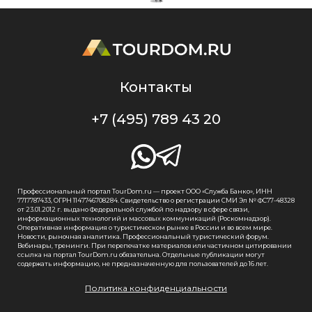
Контакты
+7 (495) 789 43 20
Профессиональный портал TourDom.ru — проект ООО «Служба Банко», ИНН
7717787433, ОГРН 1147746708284. Свидетельство о регистрации СМИ Эл № ФС77-48328
от 23.01.2012 г. выдано Федеральной службой по надзору в сфере связи,
информационных технологий и массовых коммуникаций (Роскомнадзор).
Оперативная информация о туристическом рынке в России и во всем мире.
Новости, рыночная аналитика. Профессиональный туристический форум.
Вебинары, тренинги. При перепечатке материалов или частичном цитировании
ссылка на портал TourDom.ru обязательна. Отдельные публикации могут
содержать информацию, не предназначенную для пользователей до 16 лет.
Политика конфиденциальности