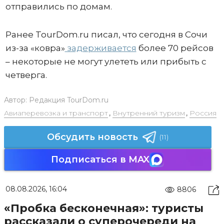
отправились по домам.
Ранее TourDom.ru писал, что сегодня в Сочи
из-за «ковра»
задерживается
более 70 рейсов
– некоторые не могут улететь или прибыть с
четверга.
Автор:
Редакция TourDom.ru
Авиаперевозка и транспорт
,
Внутренний туризм
,
Россия
Обсудить новость
(11)
Подписаться в MAX
08.08.2026, 16:04
8806
«Пробка бесконечная»: туристы
рассказали о суперочереди на