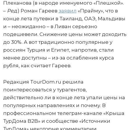
Плеханова (в народе именуемого «Плешкой».
–
Ред
.) Роман Гареев
заявил
«Прайму», что в
конце лета путевки в Таиланд, ОАЭ, Мальдивы
и – неожиданно – в Ливан серьезно
подешевели. Снижение цены может доходить
до 30%. А вот традиционно популярные у
россиян Турция и Египет, напротив, стали
менее доступны – из-за ослабления курса
рубля, как считает Гареев.
Редакция TourDom.ru решила
поинтересоваться у турагентов,
действительно ли в конце лета упали цены на
популярных направлениях и почему. В
профессиональном телеграм-канале «Крыша
ТурДома B2B» и сообществе «Источники
ТурДома» некоторые комментарии