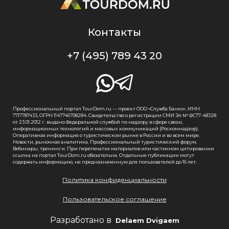
Контакты
+7 (495) 789 43 20
Профессиональный портал TourDom.ru — проект ООО «Служба Банко», ИНН
7717787433, ОГРН 1147746708284. Свидетельство о регистрации СМИ Эл № ФС77-48328
от 23.01.2012 г. выдано Федеральной службой по надзору в сфере связи,
информационных технологий и массовых коммуникаций (Роскомнадзор).
Оперативная информация о туристическом рынке в России и во всем мире.
Новости, рыночная аналитика. Профессиональный туристический форум.
Вебинары, тренинги. При перепечатке материалов или частичном цитировании
ссылка на портал TourDom.ru обязательна. Отдельные публикации могут
содержать информацию, не предназначенную для пользователей до 16 лет.
Политика конфиденциальности
Пользовательское соглашение
Разработано в
Delaem Dvigaem