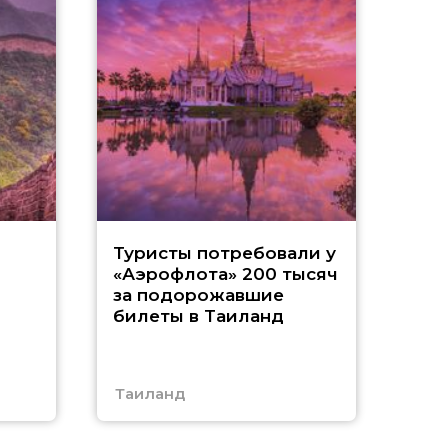
«
и
Туристы потребовали у
«Аэрофлота» 200 тысяч
т
за подорожавшие
билеты в Таиланд
с
А
Таиланд
Абх