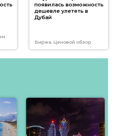
A
ость
появилась возможность
А
дешевле улететь в
Дубай
г
ем
Биржа. Ценовой обзор
Отм