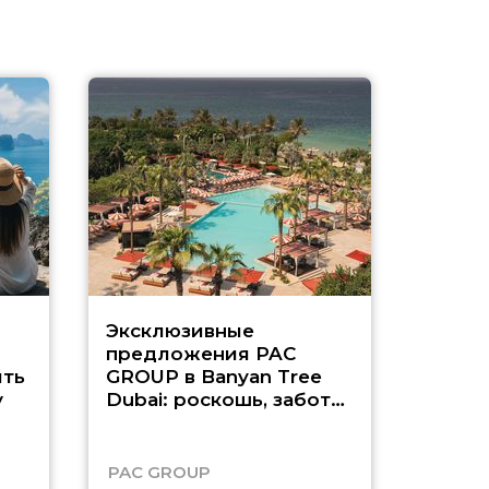
Эксклюзивные
Как п
предложения PAC
насыщ
ть
GROUP в Banyan Tree
Рас-э
у
Dubai: роскошь, забота
о детях и выгода до
45%
PAC GROUP
Русск