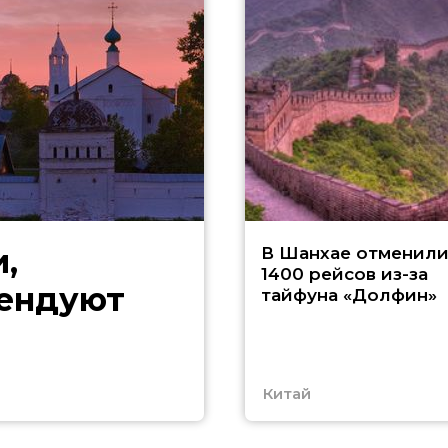
,
В Шанхае отменил
1400 рейсов из-за
мендуют
тайфуна «Долфин»
Китай