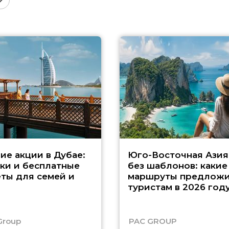
ие акции в Дубае:
Юго-Восточная Азия
ки и бесплатные
без шаблонов: какие
ты для семей и
маршруты предложи
туристам в 2026 год
Group
PAC GROUP