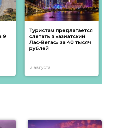
з
Туристам предлагается
Туры 
 9
слетать в «азиатский
подеш
Лас-Вегас» за 40 тысяч
тысяч
рублей
2 августа
1 авгу