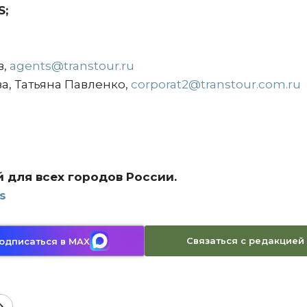
S;
в,
agents@transtour.ru
а, Татьяна Павленко,
corporat2@transtour.com.ru
й для всех городов России.
s
Связаться с редакцией
одписаться в MAX