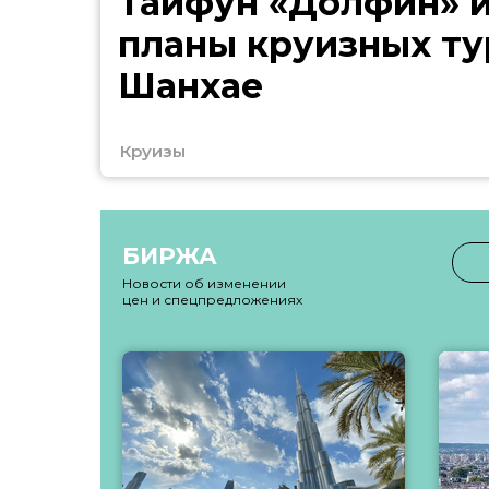
Тайфун «Долфин» 
планы круизных ту
Шанхае
Круизы
БИРЖА
Новости об изменении
цен и спецпредложениях