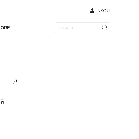
ВХОД
TORE
ий