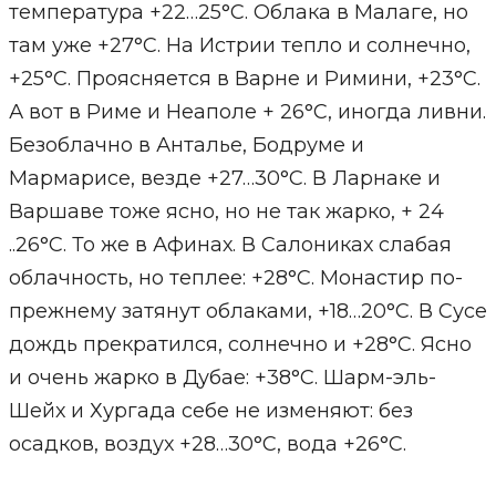
температура +22…25°С. Облака в Малаге, но
там уже +27°С. На Истрии тепло и солнечно,
+25°С. Проясняется в Варне и Римини, +23°С.
А вот в Риме и Неаполе + 26°С, иногда ливни.
Безоблачно в Анталье, Бодруме и
Мармарисе, везде +27…30°С. В Ларнаке и
Варшаве тоже ясно, но не так жарко, + 24
..26°С. То же в Афинах. В Салониках слабая
облачность, но теплее: +28°С. Монастир по-
прежнему затянут облаками, +18…20°С. В Сусе
дождь прекратился, солнечно и +28°С. Ясно
и очень жарко в Дубае: +38°С. Шарм-эль-
Шейх и Хургада себе не изменяют: без
осадков, воздух +28…30°С, вода +26°С.