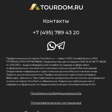
Контакты
+7 (495) 789 43 20
Профессиональный портал TourDom.ru — проект ООО «Служба Банко», ИНН
7717787433, ОГРН 1147746708284. Свидетельство о регистрации СМИ Эл № ФС77-48328
от 23.01.2012 г. выдано Федеральной службой по надзору в сфере связи,
информационных технологий и массовых коммуникаций (Роскомнадзор).
Оперативная информация о туристическом рынке в России и во всем мире.
Новости, рыночная аналитика. Профессиональный туристический форум.
Вебинары, тренинги. При перепечатке материалов или частичном цитировании
ссылка на портал TourDom.ru обязательна. Отдельные публикации могут
содержать информацию, не предназначенную для пользователей до 16 лет.
Политика конфиденциальности
Пользовательское соглашение