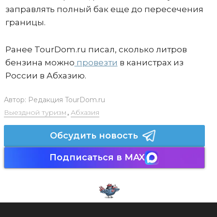
заправлять полный бак еще до пересечения
границы.
Ранее TourDom.ru писал, сколько литров
бензина можно
провезти
в канистрах из
России в Абхазию.
Автор:
Редакция TourDom.ru
Выездной туризм
,
Абхазия
Обсудить новость
Подписаться в MAX