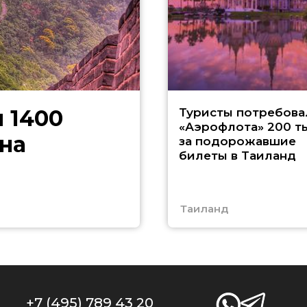
 1400
Туристы потребова
«Аэрофлота» 200 т
на
за подорожавшие
билеты в Таиланд
Таиланд
+7 (495) 789 43 20