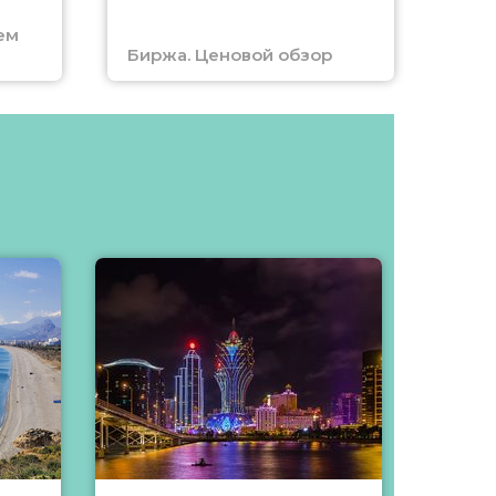
ем
Биржа. Ценовой обзор
Отм