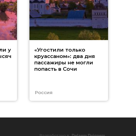
«
ли у
«Угостили только
ысяч
круассаном»: два дня
т
пассажиры не могли
попасть в Сочи
с
А
Россия
Абх
Разработано в
Delaem Dvigaem