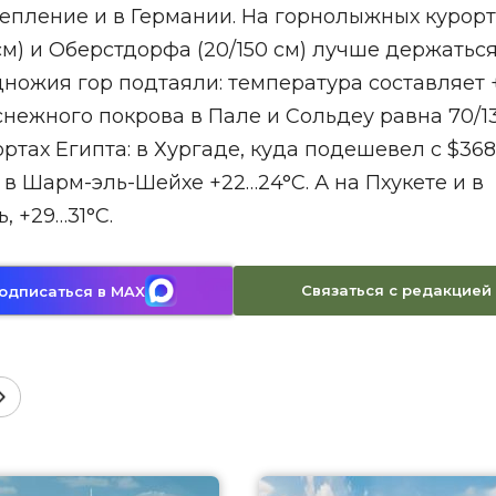
тепление и в Германии. На горнолыжных курорт
см) и Оберстдорфа (20/150 см) лучше держатьс
одножия гор подтаяли: температура составляет 
нежного покрова в Пале и Сольдеу равна 70/13
ортах Египта: в Хургаде, куда подешевел с $368
и в Шарм-эль-Шейхе +22…24°С. А на Пхукете и в
 +29…31°С.
Связаться с редакцией
одписаться в MAX