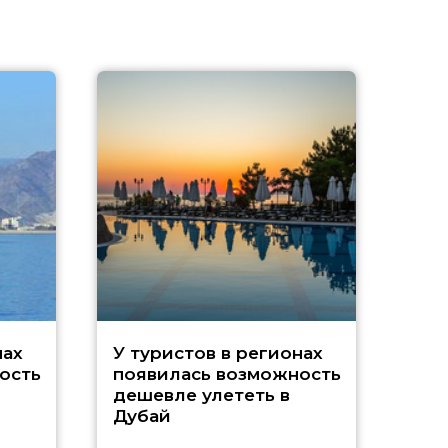
A
нах
У туристов в регионах
ость
появилась возможность
А
дешевле улететь в
Дубай
г