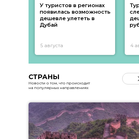
У туристов в регионах
Ту
появилась возможность
сл
дешевле улететь в
де
Дубай
ру
5 августа
4 а
СТРАНЫ
Новости о том, что происходит
на популярных направлениях