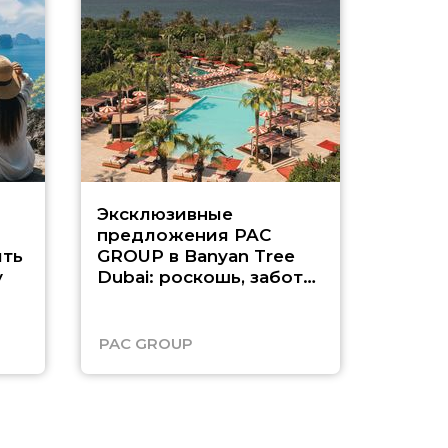
Эксклюзивные
Как п
предложения PAC
насыщ
ть
GROUP в Banyan Tree
Рас-э
у
Dubai: роскошь, забота
о детях и выгода до
45%
PAC GROUP
Русск