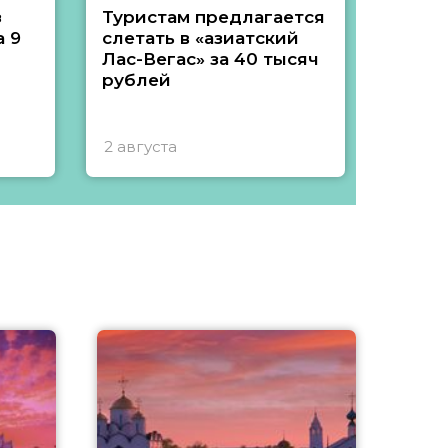
з
Туристам предлагается
Туры 
 9
слетать в «азиатский
подеш
Лас-Вегас» за 40 тысяч
тысяч
рублей
2 августа
1 авгу