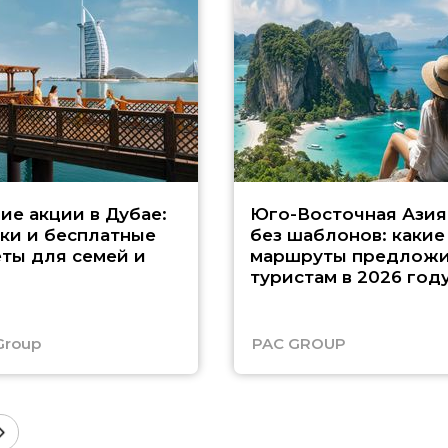
ие акции в Дубае:
Юго-Восточная Азия
ки и бесплатные
без шаблонов: какие
ты для семей и
маршруты предложи
туристам в 2026 год
Group
PAC GROUP