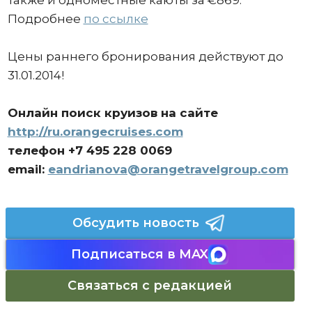
также и одноместные каюты за €869.
Подробнее
по ссылке
Цены раннего бронирования действуют до
31.01.2014!
Онлайн поиск круизов на сайте
http://ru.orangecruises.com
телефон +7 495 228 0069
email:
eandrianova@orangetravelgroup.com
Обсудить новость
Подписаться в MAX
Связаться с редакцией