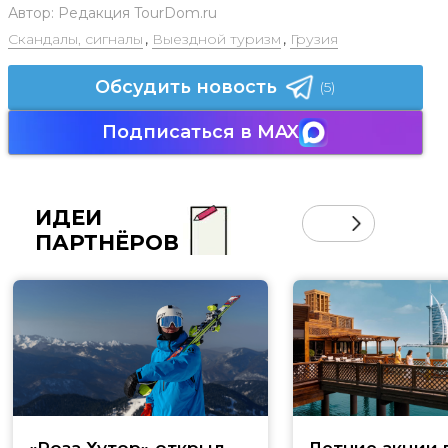
Автор:
Редакция TourDom.ru
Скандалы, сигналы
,
Выездной туризм
,
Грузия
Обсудить новость
(5)
Подписаться в MAX
ИДЕИ
ПАРТНЁРОВ
«Роза Хутор» открыл
Летние акции 