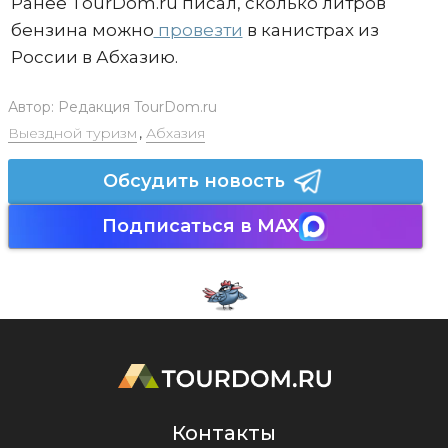
Ранее TourDom.ru писал, сколько литров
бензина можно
провезти
в канистрах из
России в Абхазию.
Автор:
Редакция TourDom.ru
Выездной туризм
,
Абхазия
Обсудить новость
Подписаться в MAX
Контакты