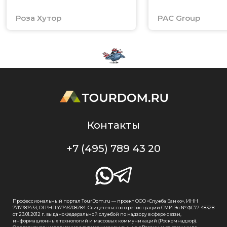
Роза Хутор
PAC Group
Контакты
+7 (495) 789 43 20
Профессиональный портал TourDom.ru — проект ООО «Служба Банко», ИНН
7717787433, ОГРН 1147746708284. Свидетельство о регистрации СМИ Эл № ФС77-48328
от 23.01.2012 г. выдано Федеральной службой по надзору в сфере связи,
информационных технологий и массовых коммуникаций (Роскомнадзор).