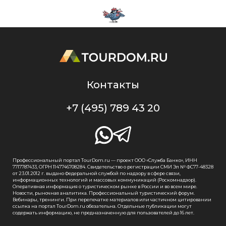
Контакты
+7 (495) 789 43 20
Профессиональный портал TourDom.ru — проект ООО «Служба Банко», ИНН
7717787433, ОГРН 1147746708284. Свидетельство о регистрации СМИ Эл № ФС77-48328
от 23.01.2012 г. выдано Федеральной службой по надзору в сфере связи,
информационных технологий и массовых коммуникаций (Роскомнадзор).
Оперативная информация о туристическом рынке в России и во всем мире.
Новости, рыночная аналитика. Профессиональный туристический форум.
Вебинары, тренинги. При перепечатке материалов или частичном цитировании
ссылка на портал TourDom.ru обязательна. Отдельные публикации могут
содержать информацию, не предназначенную для пользователей до 16 лет.