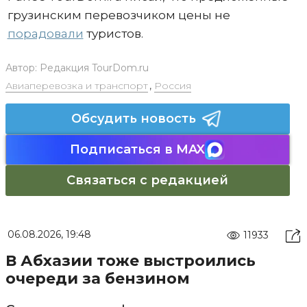
грузинским перевозчиком цены не
порадовали
туристов.
Автор:
Редакция TourDom.ru
Авиаперевозка и транспорт
,
Россия
Обсудить новость
Подписаться в MAX
Связаться с редакцией
06.08.2026, 19:48
11933
В Абхазии тоже выстроились
очереди за бензином