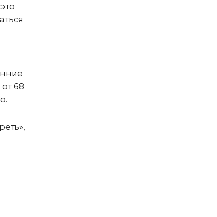
это
аться
анние
 от 68
ю.
реть»,