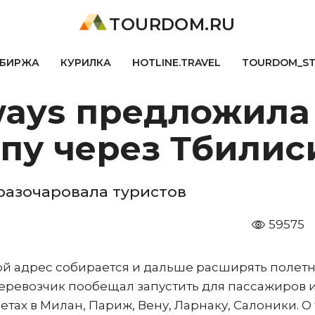
TOURDOM.RU
БИРЖА
КУРИЛКА
HOTLINE.TRAVEL
TOURDOM_S
rways предложил
пу через Тбилис
разочаровала туристов
59575
вой адрес собирается и дальше расширять полет
перевозчик пообещал запустить для пассажиров 
етах в Милан, Париж, Вену, Ларнаку, Салоники. О