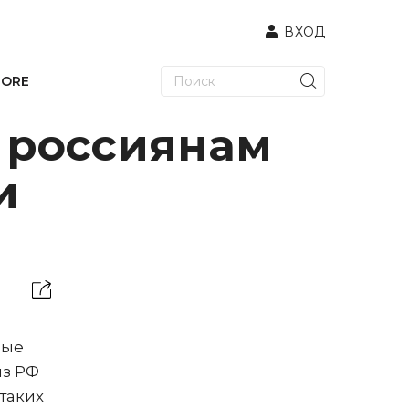
ВХОД
TORE
а россиянам
и
ные
из РФ
 таких