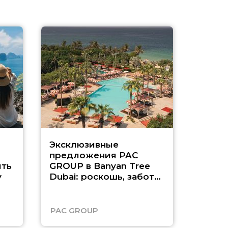
Эксклюзивные
Как п
предложения PAC
насыщ
ть
GROUP в Banyan Tree
Рас-э
у
Dubai: роскошь, забота
о детях и выгода до
45%
PAC GROUP
Русск