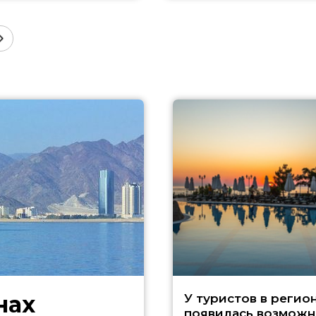
нах
У туристов в регио
появилась возможн