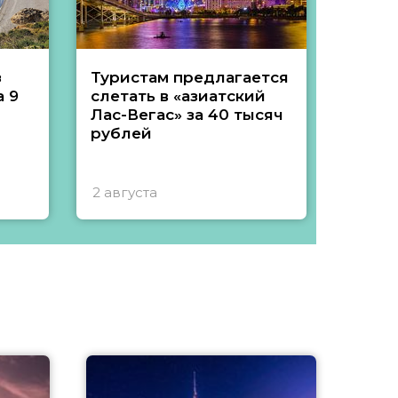
з
Туристам предлагается
Туры 
 9
слетать в «азиатский
подеш
Лас-Вегас» за 40 тысяч
тысяч
рублей
2 августа
1 авгу