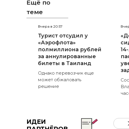
Ещё по
теме
Вчера в 20:57
Вчер
Турист отсудил у
«Д
«Аэрофлота»
си
полмиллиона рублей
14
за аннулированные
па
билеты в Таиланд
ув
за
Однако перевозчик еще
может обжаловать
Сос
решение
Вла
час
ИДЕИ
ПАРТНЁРОВ