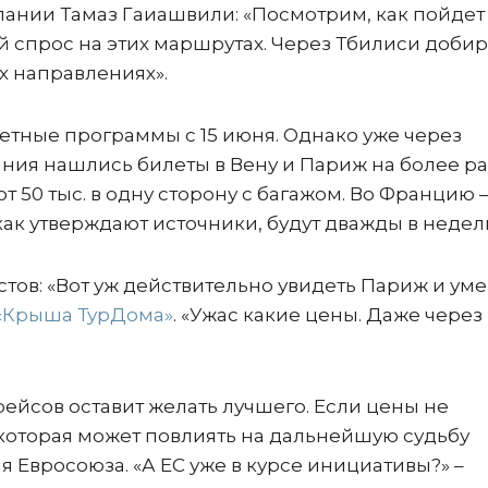
ании Тамаз Гаиашвили: «Посмотрим, как пойдет 
ый спрос на этих маршрутах. Через Тбилиси добир
их направлениях».
етные программы с 15 июня. Однако уже через
ания нашлись билеты в Вену и Париж на более р
т 50 тыс. в одну сторону с багажом. Во Францию –
как утверждают источники, будут дважды в недел
тов: «Вот уж действительно увидеть Париж и уме
«Крыша ТурДома»
. «Ужас какие цены. Даже через
рейсов оставит желать лучшего. Если цены не
которая может повлиять на дальнейшую судьбу
 Евросоюза. «А ЕС уже в курсе инициативы?» –