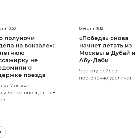
а в 18:53
Вчера в 16:12
о полуночи
«Победа» снова
дела на вокзале»:
начнет летать из
-летнюю
Москвы в Дубай и
ссажирку не
Абу-Даби
едомили о
Частоту рейсов
держке поезда
постепенно увеличат
тав Москва –
дивосток опоздал на 8
ов