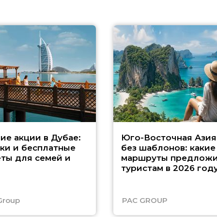
ие акции в Дубае:
Юго-Восточная Азия
ки и бесплатные
без шаблонов: какие
ты для семей и
маршруты предложи
туристам в 2026 год
Group
PAC GROUP