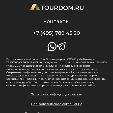
Контакты
+7 (495) 789 43 20
Профессиональный портал TourDom.ru — проект ООО «Служба Банко», ИНН
7717787433, ОГРН 1147746708284. Свидетельство о регистрации СМИ Эл № ФС77-48328
от 23.01.2012 г. выдано Федеральной службой по надзору в сфере связи,
информационных технологий и массовых коммуникаций (Роскомнадзор).
Оперативная информация о туристическом рынке в России и во всем мире.
Новости, рыночная аналитика. Профессиональный туристический форум.
Вебинары, тренинги. При перепечатке материалов или частичном цитировании
ссылка на портал TourDom.ru обязательна. Отдельные публикации могут
содержать информацию, не предназначенную для пользователей до 16 лет.
Политика конфиденциальности
Пользовательское соглашение