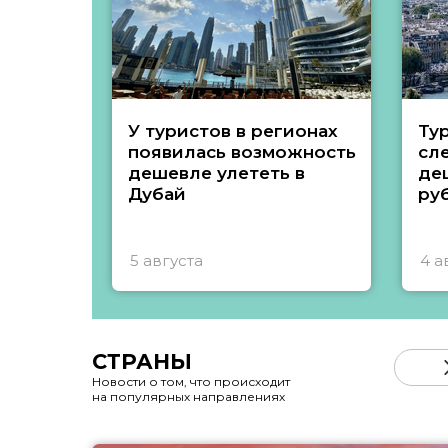
У туристов в регионах
Ту
появилась возможность
сл
дешевле улететь в
де
Дубай
ру
5 августа
4 а
СТРАНЫ
Новости о том, что происходит
на популярных направлениях