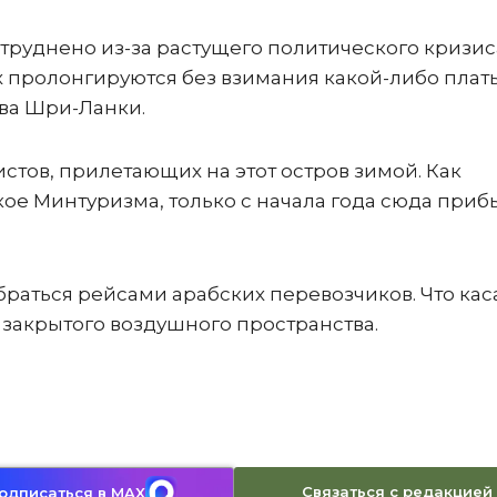
труднено из-за растущего политического кризис
х пролонгируются без взимания какой-либо плат
ва Шри-Ланки.
истов, прилетающих на этот остров зимой. Как
кое Минтуризма, только с начала года сюда приб
раться рейсами арабских перевозчиков. Что кас
 закрытого воздушного пространства.
Связаться с редакцией
одписаться в MAX