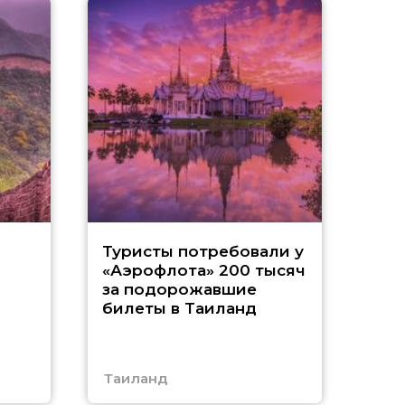
«
и
Туристы потребовали у
«Аэрофлота» 200 тысяч
т
за подорожавшие
билеты в Таиланд
с
А
Таиланд
Абх