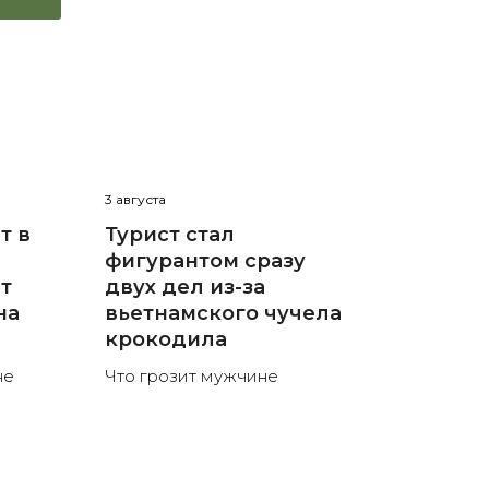
3 августа
т в
Турист стал
фигурантом сразу
ют
двух дел из-за
на
вьетнамского чучела
крокодила
не
Что грозит мужчине