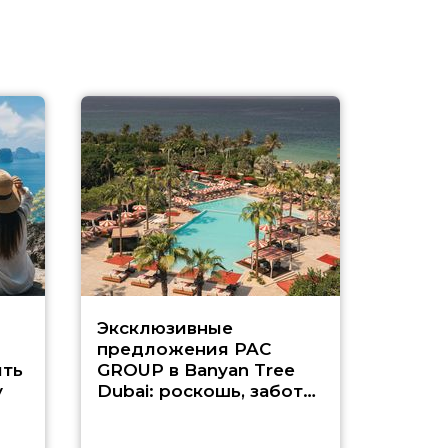
Эксклюзивные
Как п
предложения PAC
насыщ
ть
GROUP в Banyan Tree
Рас-э
у
Dubai: роскошь, забота
о детях и выгода до
45%