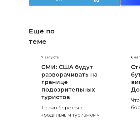
Ещё по
теме
7 августа
6 ав
СМИ: США будут
Ст
разворачивать на
бу
границе
ви
подозрительных
До
туристов
Что
бор
Трамп борется с
«родильным туризмом»