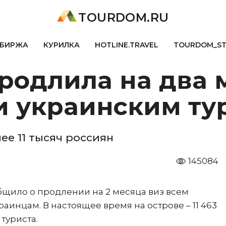
TOURDOM.RU
БИРЖА
КУРИЛКА
HOTLINE.TRAVEL
TOURDOM_S
родлила на два 
и украинским ту
ее 11 тысяч россиян
145084
бщило о продлении на 2 месяца виз всем
аинцам. В настоящее время на острове – 11 463
туриста.