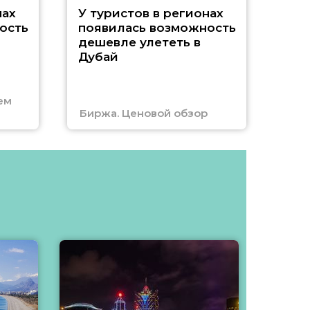
A
нах
У туристов в регионах
ость
появилась возможность
А
дешевле улететь в
Дубай
г
ем
Биржа. Ценовой обзор
Отм