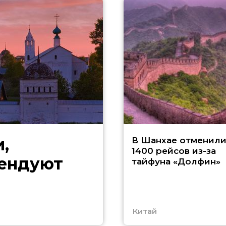
,
В Шанхае отменил
1400 рейсов из-за
мендуют
тайфуна «Долфин»
Китай