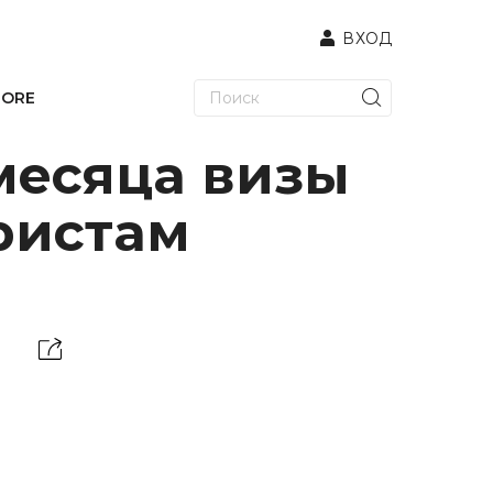
ВХОД
TORE
месяца визы
ристам