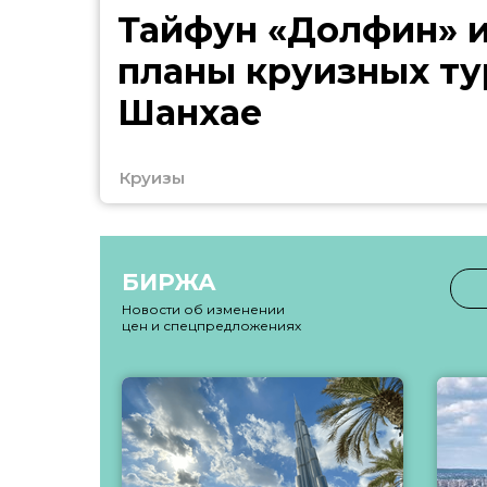
Тайфун «Долфин» 
планы круизных ту
Шанхае
Круизы
БИРЖА
Новости об изменении
цен и спецпредложениях