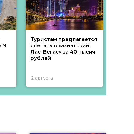
з
Туристам предлагается
Туры 
 9
слетать в «азиатский
подеш
Лас-Вегас» за 40 тысяч
тысяч
рублей
2 августа
1 авгу