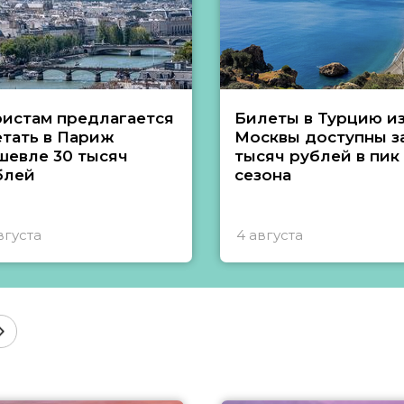
ристам предлагается
Билеты в Турцию и
етать в Париж
Москвы доступны за
шевле 30 тысяч
тысяч рублей в пик
блей
сезона
вгуста
4 августа