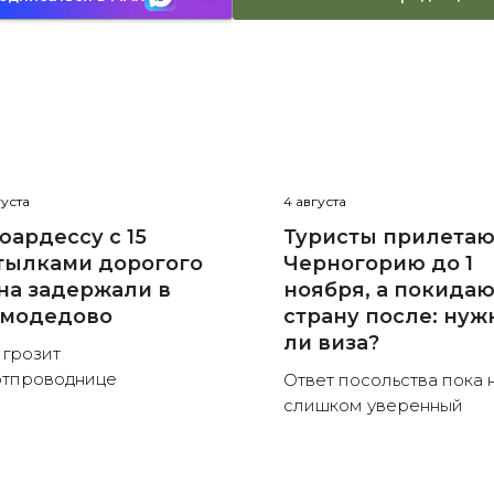
густа
4 августа
юардессу с 15
Туристы прилетаю
тылками дорогого
Черногорию до 1
на задержали в
ноября, а покида
модедово
страну после: нуж
ли виза?
 грозит
тпроводнице
Ответ посольства пока 
слишком уверенный