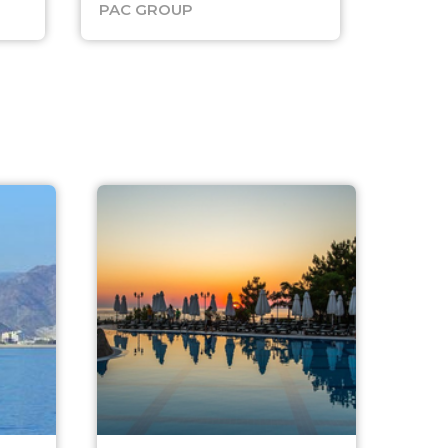
PAC GROUP
Русск