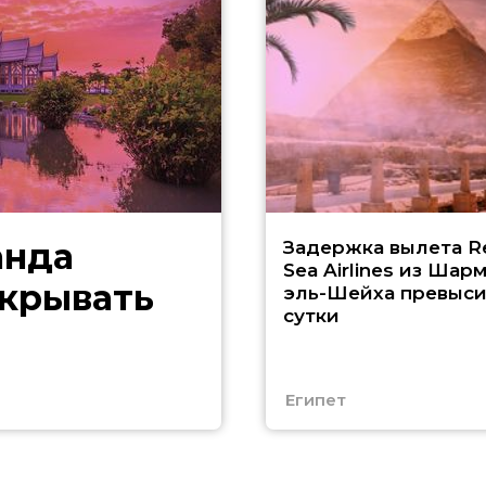
анда
Задержка вылета R
Sea Airlines из Шарм
скрывать
эль-Шейха превыс
сутки
Египет