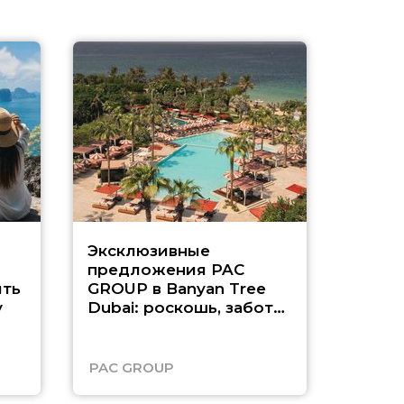
Эксклюзивные
Как п
предложения PAC
насыщ
ть
GROUP в Banyan Tree
Рас-э
у
Dubai: роскошь, забота
о детях и выгода до
45%
PAC GROUP
Русск