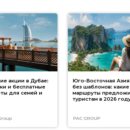
ие акции в Дубае:
Юго-Восточная Азия
ки и бесплатные
без шаблонов: какие
ты для семей и
маршруты предложи
туристам в 2026 год
Group
PAC GROUP