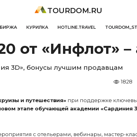
TOURDOM.RU
БИРЖА
КУРИЛКА
HOTLINE.TRAVEL
TOURDOM_S
0 от «Инфлот» –
ия 3D», бонусы лучшим продавцам
1828
круизы и путешествия»
при поддержке ключев
новом этапе обучающей академии «Сардиния 3
ероприятия с отельерами, вебинары, мастер-кла