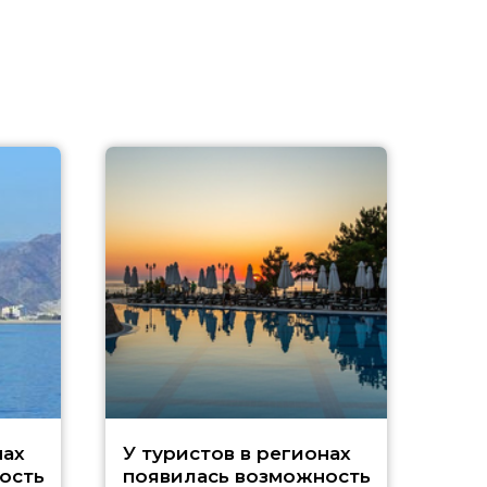
A
нах
У туристов в регионах
ость
появилась возможность