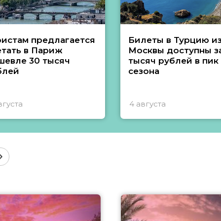
ристам предлагается
Билеты в Турцию и
етать в Париж
Москвы доступны за
шевле 30 тысяч
тысяч рублей в пик
блей
сезона
вгуста
4 августа