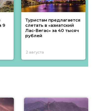
з
Туристам предлагается
Туры 
 9
слетать в «азиатский
подеш
Лас-Вегас» за 40 тысяч
тысяч
рублей
2 августа
1 авгу