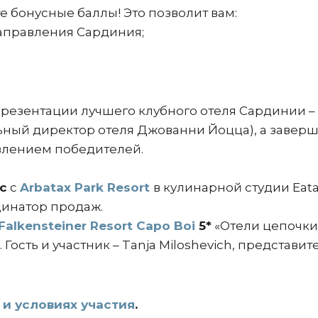
 бонусные баллы! Это позволит вам:
 направления Сардиния;
презентации лучшего клубного отеля Сардинии –
ьный директор отеля Джованни Йоцца), а заверш
влением победителей.
с
с
Arbatax Park Resort
в кулинарной студии Eatal
ординатор продаж.
Falkensteiner Resort Capo Boi
5*
«Отели цепочки
a. Гость и участник – Tanja Miloshevich, представит
и условиях участия
.