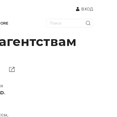
ВХОД
TORE
 агентствам
ых
D.
ссы,