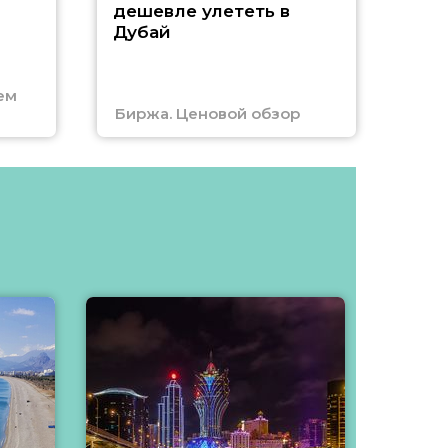
А
дешевле улететь в
Дубай
г
ем
Биржа. Ценовой обзор
Отм