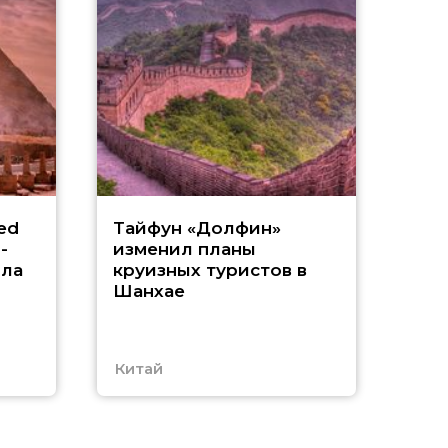
«
ed
Тайфун «Долфин»
-
изменил планы
А
ила
круизных туристов в
Шанхае
в
Китай
ОА