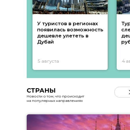
У туристов в регионах
Ту
появилась возможность
сл
дешевле улететь в
де
Дубай
ру
5 августа
4 а
СТРАНЫ
Новости о том, что происходит
на популярных направлениях