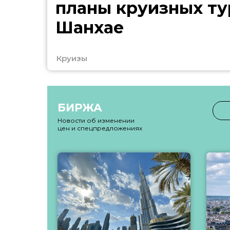
планы круизных ту
Шанхае
Круизы
БИРЖА
Новости об изменении
цен и спецпредложениях