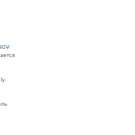
iGV
ается
y.
ель