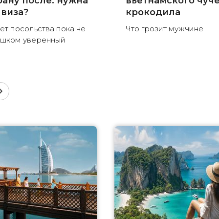
рану после: нужна
вьетнамского чуч
 виза?
крокодила
ет посольства пока не
Что грозит мужчине
шком уверенный