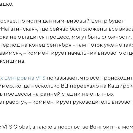
адко.
в Москве, по моим данным, визовый центр будет
«Нагатинская», где сейчас расположены все виз
ока не отладится процесс, могут быть сложности.
ериод на конец сентября – там поток уже не так
авимся», – комментирует начальник визового отд
ексишина.
х центров на VFS
показывает, что всё происходит
имер, когда несколько ВЦ переехало на Каширск
ь процессы на ранней стадии не опытных
ет работу», – комментирует руководитель визово
VFS Global, а также в посольстве Венгрии на мо