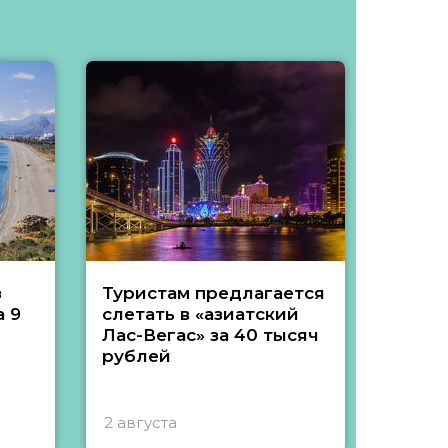
з
Туристам предлагается
Туры 
 9
слетать в «азиатский
подеш
Лас-Вегас» за 40 тысяч
тысяч
рублей
2 августа
1 авгу