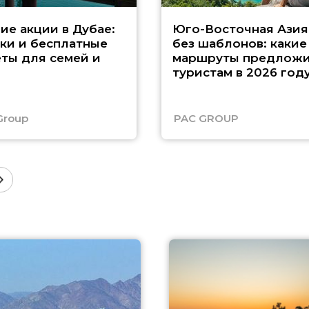
ие акции в Дубае:
Юго-Восточная Азия
ки и бесплатные
без шаблонов: какие
ты для семей и
маршруты предложи
туристам в 2026 год
Group
PAC GROUP