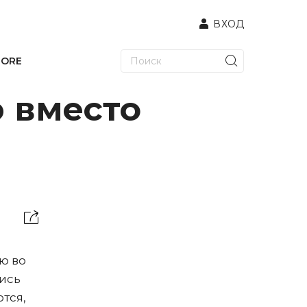
ВХОД
TORE
ю вместо
ю во
лись
тся,