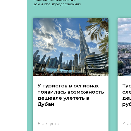
цен и спецпредложениях
У туристов в регионах
Ту
появилась возможность
сл
дешевле улететь в
де
Дубай
ру
5 августа
4 а