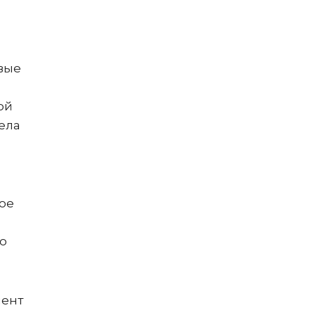
овые
ой
ела
ое
го
мент