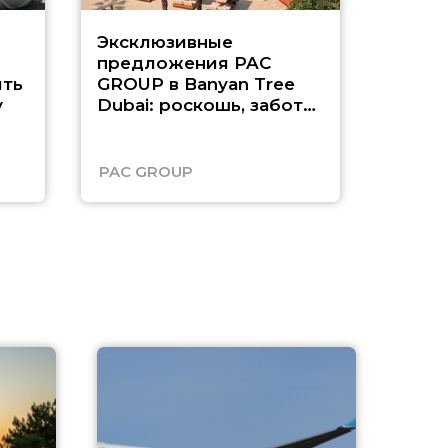
Эксклюзивные
Как п
предложения PAC
насыщ
ть
GROUP в Banyan Tree
Рас-э
у
Dubai: роскошь, забота
о детях и выгода до
45%
PAC GROUP
Русск
A
А