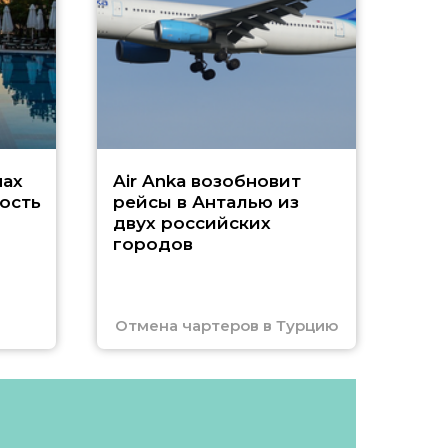
г
Чар
нах
Air Anka возобновит
ость
рейсы в Анталью из
двух российских
городов
Отмена чартеров в Турцию