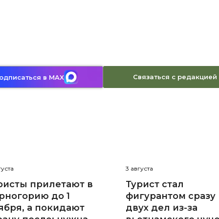
Связаться с редакцией
одписаться в MAX
густа
3 августа
ристы прилетают в
Турист стал
рногорию до 1
фигурантом сразу
ября, а покидают
двух дел из-за