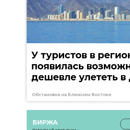
У туристов в регио
появилась возмож
дешевле улететь в
Обстановка на Ближнем Востоке
БИРЖА
Новости об изменении