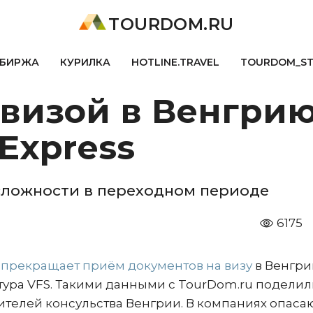
TOURDOM.RU
БИРЖА
КУРИЛКА
HOTLINE.TRAVEL
TOURDOM_S
 визой в Венгри
Express
сложности в переходном периоде
6175
я
прекращает приём документов на визу
в Венгри
ктура VFS. Такими данными с TourDom.ru подели
ителей консульства Венгрии. В компаниях опасаю