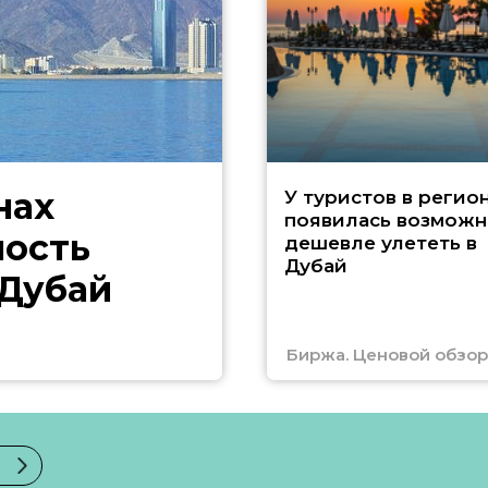
нах
У туристов в регио
появилась возможн
ность
дешевле улететь в
Дубай
 Дубай
Биржа. Ценовой обзор