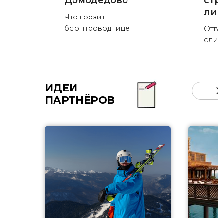
Домодедово
ст
ли
Что грозит
бортпроводнице
Отв
сли
ИДЕИ
ПАРТНЁРОВ