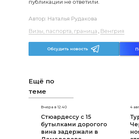
публикации не ответили.
Автор:
Наталья Рудакова
Визы, паспорта, граница
Венгрия
,
Обсудить новость
П
Ещё по
теме
Вчера в 12:40
4 ав
Стюардессу с 15
Ту
бутылками дорогого
Че
вина задержали в
но