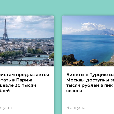
ристам предлагается
Билеты в Турцию и
етать в Париж
Москвы доступны за
шевле 30 тысяч
тысяч рублей в пик
блей
сезона
вгуста
4 августа