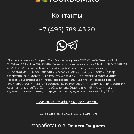
Контакты
+7 (495) 789 43 20
Профессиональный портал TourDom.ru — проект ООО «Служба Банко», ИНН
7717787433, ОГРН 1147746708284. Свидетельство о регистрации СМИ Эл № ФС77-48328
от 23.01.2012 г. выдано Федеральной службой по надзору в сфере связи,
информационных технологий и массовых коммуникаций (Роскомнадзор).
Оперативная информация о туристическом рынке в России и во всем мире.
Новости, рыночная аналитика. Профессиональный туристический форум.
Вебинары, тренинги. При перепечатке материалов или частичном цитировании
ссылка на портал TourDom.ru обязательна. Отдельные публикации могут
содержать информацию, не предназначенную для пользователей до 16 лет.
Политика конфиденциальности
Пользовательское соглашение
Разработано в
Delaem Dvigaem