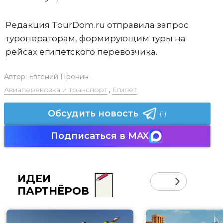
Редакция TourDom.ru отправила запрос
туроператорам, формирующим туры на
рейсах египетского перевозчика.
Автор:
Евгений Пронин
Авиаперевозка и транспорт
,
Египет
Обсудить новость
(1)
Подписаться в MAX
ИДЕИ
ПАРТНЁРОВ