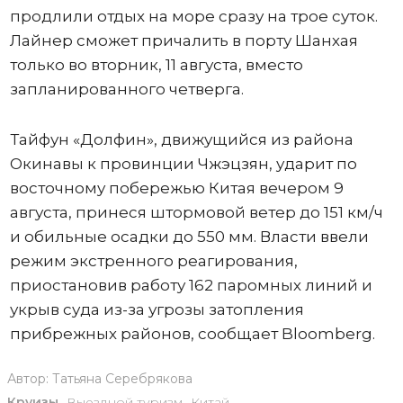
продлили отдых на море сразу на трое суток.
Лайнер сможет причалить в порту Шанхая
только во вторник, 11 августа, вместо
запланированного четверга.
Тайфун «Долфин», движущийся из района
Окинавы к провинции Чжэцзян, ударит по
восточному побережью Китая вечером 9
августа, принеся штормовой ветер до 151 км/ч
и обильные осадки до 550 мм. Власти ввели
режим экстренного реагирования,
приостановив работу 162 паромных линий и
укрыв суда из-за угрозы затопления
прибрежных районов, сообщает Bloomberg.
Автор:
Татьяна Серебрякова
Круизы
,
Выездной туризм
,
Китай