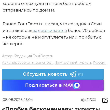
хорошо отдохнули и вновь без проблем
отправились по домам.
Ранее TourDom.ru писал, что сегодня в Сочи
из-за «ковра»
задерживается
более 70 рейсов
– некоторые не могут улететь или прибыть с
четверга.
Автор:
Редакция TourDom.ru
Авиаперевозка и транспорт
,
Внутренний туризм
,
Россия
Обсудить новость
(15)
Подписаться в MAX
08.08.2026, 16:04
11360
«Пробка бесконечная»: туристы