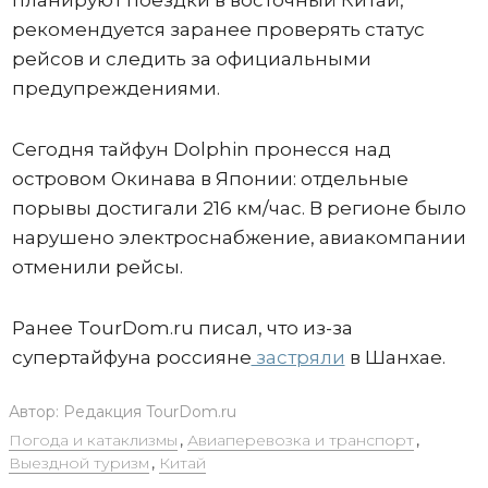
планируют поездки в восточный Китай,
рекомендуется заранее проверять статус
рейсов и следить за официальными
предупреждениями.
Сегодня тайфун Dolphin пронесся над
островом Окинава в Японии: отдельные
порывы достигали 216 км/час. В регионе было
нарушено электроснабжение, авиакомпании
отменили рейсы.
Ранее TourDom.ru писал, что из-за
супертайфуна россияне
застряли
в Шанхае.
Автор:
Редакция TourDom.ru
Погода и катаклизмы
,
Авиаперевозка и транспорт
,
Выездной туризм
,
Китай