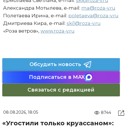
Ермолаева Светлана
, e-mail:
ski@roza-v.ru
Александра Мотылева, e-mail:
ma@roza-v.ru
Полетаева Ирина, e-mail:
poletaeva@roza-v.ru
Дмитриева Кира, e-mail:
ski1@roza-v.ru
«Роза ветров»,
www.roza-v.ru
Обсудить новость
Подписаться в MAX
Связаться с редакцией
08.08.2026, 18:05
8744
«Угостили только круассаном»: