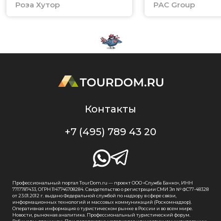
Роза Хутор
PAC Group
Контакты
+7 (495) 789 43 20
Профессиональный портал TourDom.ru — проект ООО «Служба Банко», ИНН
7717787433, ОГРН 1147746708284. Свидетельство о регистрации СМИ Эл № ФС77-48328
от 23.01.2012 г. выдано Федеральной службой по надзору в сфере связи,
информационных технологий и массовых коммуникаций (Роскомнадзор).
Оперативная информация о туристическом рынке в России и во всем мире.
Новости, рыночная аналитика. Профессиональный туристический форум.