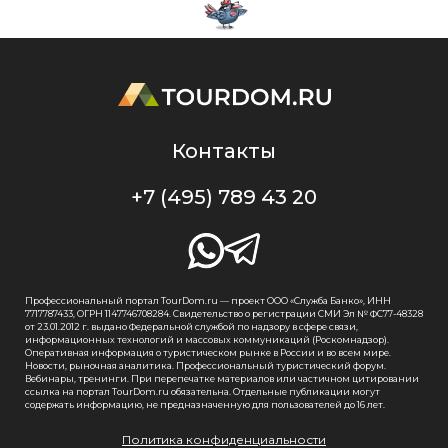
Контакты
+7 (495) 789 43 20
Профессиональный портал TourDom.ru — проект ООО «Служба Банко», ИНН
7717787433, ОГРН 1147746708284. Свидетельство о регистрации СМИ Эл № ФС77-48328
от 23.01.2012 г. выдано Федеральной службой по надзору в сфере связи,
информационных технологий и массовых коммуникаций (Роскомнадзор).
Оперативная информация о туристическом рынке в России и во всем мире.
Новости, рыночная аналитика. Профессиональный туристический форум.
Вебинары, тренинги. При перепечатке материалов или частичном цитировании
ссылка на портал TourDom.ru обязательна. Отдельные публикации могут
содержать информацию, не предназначенную для пользователей до 16 лет.
Политика конфиденциальности