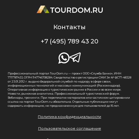
Контакты
+7 (495) 789 43 20
Профессиональный портал TourDom.ru — проект ООО «Служба Банко», ИНН
7717787433, ОГРН 1147746708284. Свидетельство о регистрации СМИ Эл № ФС77-48328
от 23.01.2012 г. выдано Федеральной службой по надзору в сфере связи,
информационных технологий и массовых коммуникаций (Роскомнадзор).
Оперативная информация о туристическом рынке в России и во всем мире.
Новости, рыночная аналитика. Профессиональный туристический форум.
Вебинары, тренинги. При перепечатке материалов или частичном цитировании
ссылка на портал TourDom.ru обязательна. Отдельные публикации могут
содержать информацию, не предназначенную для пользователей до 16 лет.
Политика конфиденциальности
Пользовательское соглашение